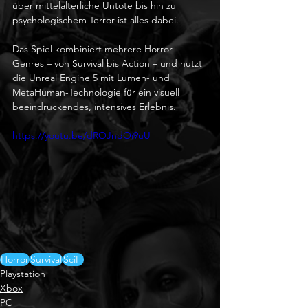
über mittelalterliche Untote bis hin zu 
psychologischem Terror ist alles dabei.
Das Spiel kombiniert mehrere Horror-
Genres – von Survival bis Action – und nutzt 
die Unreal Engine 5 mit Lumen- und 
MetaHuman-Technologie für ein visuell 
beeindruckendes, intensives Erlebnis.
https://youtu.be/dROJndOi9uU
Horror
Survival
SciFi
Playstation
Xbox
PC