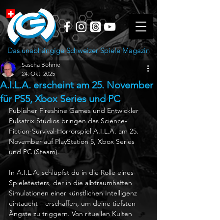
Das unabhängige Schweizer Spiele Magazin
Sascha Böhme
24. Okt. 2025
A.I.L.A. erscheint am 25. November
für PS5, Xbox Series und PC
Publisher Fireshine Games und Entwickler 
Pulsatrix Studios bringen das Science-
Fiction-Survival-Horrorspiel A.I.L.A. am 25. 
November auf PlayStation 5, Xbox Series 
und PC (Steam).
In A.I.L.A. schlüpfst du in die Rolle eines 
Spieletesters, der in die albtraumhaften 
Simulationen einer künstlichen Intelligenz 
eintaucht – erschaffen, um deine tiefsten 
Ängste zu triggern. Von rituellen Kulten 