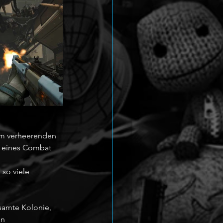
em verheerenden 
e eines Combat 
so viele 
samte Kolonie, 
n 