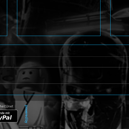
Arcade Shoot'em Up
Perso
Caladrius 2/Dark Element
Amag
enthüllt
The(G)net
powered by