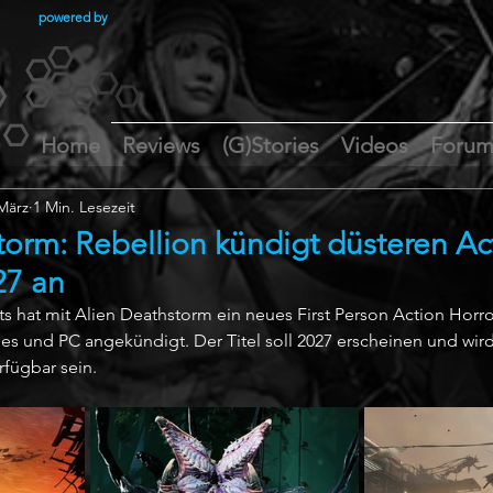
powered by
Home
Reviews
(G)Stories
Videos
Foru
März
1 Min. Lesezeit
torm: Rebellion kündigt düsteren Ac
27 an
 hat mit Alien Deathstorm ein neues First Person Action Horror
ries und PC angekündigt. Der Titel soll 2027 erscheinen und wi
rfügbar sein.