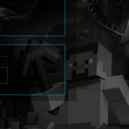
na 4 Revival stellt Yukiko
i im neuen Trailer vor