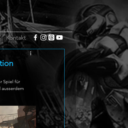
m
Kontakt
tion
 Spiel für 
rd ausserdem 