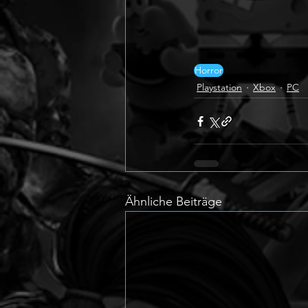
Horror
Playstation
Xbox
PC
Ähnliche Beiträge