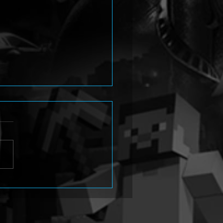
en Path erscheint 2027
Konsolen und PC