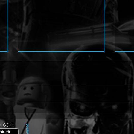
Angelic: Dark Symphony mit
Beat
düsterem Teaser angekündigt
für 
The(G)net
powered by