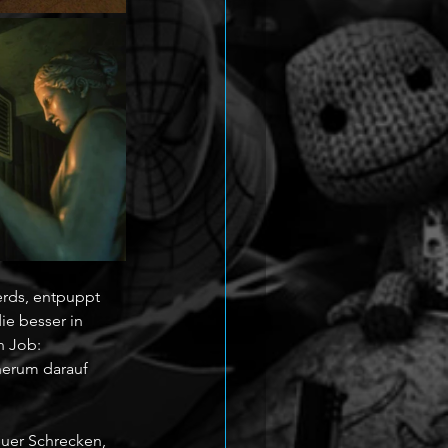
erds, entpuppt 
ie besser in 
n Job: 
herum darauf 
euer Schrecken, 