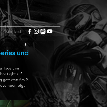
m
Kontakt
Series und
n lauert im 
hor Light auf 
g getaktet: Am 9. 
November folgt 