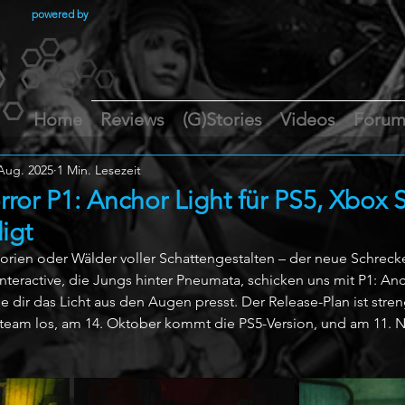
powered by
Home
Reviews
(G)Stories
Videos
Foru
 Aug. 2025
1 Min. Lesezeit
ror P1: Anchor Light für PS5, Xbox 
igt
torien oder Wälder voller Schattengestalten – der neue Schrecke
teractive, die Jungs hinter Pneumata, schicken uns mit P1: Anc
 dir das Licht aus den Augen presst. Der Release-Plan ist stren
team los, am 14. Oktober kommt die PS5-Version, und am 11. 