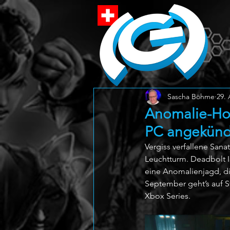
Sascha Böhme
29.
Anomalie-Hor
PC angekünd
Vergiss verfallene Sana
Leuchtturm. Deadbolt In
eine Anomalienjagd, die
September geht’s auf S
Xbox Series.