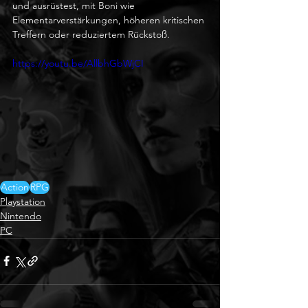
und ausrüstest, mit Boni wie 
Elementarverstärkungen, höheren kritischen 
Treffern oder reduziertem Rückstoß.
https://youtu.be/AllbhGbWjCI
Action
RPG
Playstation
Nintendo
PC