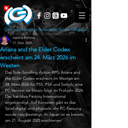
Das unabhängige Schweizer Spiele Magazin
Sascha Böhme
17. Dez. 2025
Ariana and the Elder Codex
erscheint am 24. März 2026 im
Westen
Das Side-Scrolling Action-RPG Ariana and 
the Elder Codex erscheint im Westen am 
24. März 2026 für PS5, PS4 und Switch, eine 
PC-Version via Steam folgt im Frühjahr 2026. 
Das hat Idea Factory International 
angekündigt. Auf Konsolen gibt es das 
Spiel digital und physisch, die PC-Fassung 
wurde neu bestätigt. In Japan ist es bereits 
am 21. August 2025 erschienen.