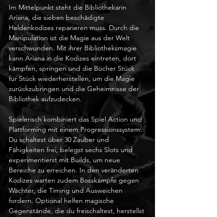
Im Mittelpunkt steht die Bibliothekarin 
Ariana, die sieben beschädigte 
Heldenkodizes reparieren muss. Durch die 
Manipulation ist die Magie aus der Welt 
verschwunden. Mit ihrer Bibliotheksmagie 
kann Ariana in die Kodizes eintreten, dort 
kämpfen, springen und die Bücher Stück 
für Stück wiederherstellen, um die Magie 
zurückzubringen und die Geheimnisse der 
Bibliothek aufzudecken.
Spielerisch kombiniert das Spiel Action und 
Plattforming mit einem Progressionssystem: 
Du schaltest über 30 Zauber und 
Fähigkeiten frei, belegst sechs Slots und 
experimentierst mit Builds, um neue 
Bereiche zu erreichen. In den veränderten 
Kodizes warten zudem Bosskämpfe gegen 
Wächter, die Timing und Ausweichen 
fordern. Optional helfen magische 
Gegenstände, die du freischaltest, herstellst 