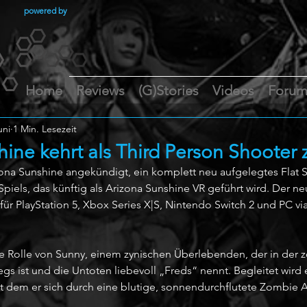
powered by
Home
Reviews
(G)Stories
Videos
Foru
uni
1 Min. Lesezeit
ine kehrt als Third Person Shooter 
ona Sunshine angekündigt, ein komplett neu aufgelegtes Flat
iels, das künftig als Arizona Sunshine VR geführt wird. Der ne
für PlayStation 5, Xbox Series X|S, Nintendo Switch 2 und PC v
 Rolle von Sunny, einem zynischen Überlebenden, der in der z
s ist und die Untoten liebevoll „Freds“ nennt. Begleitet wird 
 dem er sich durch eine blutige, sonnendurchflutete Zombie 