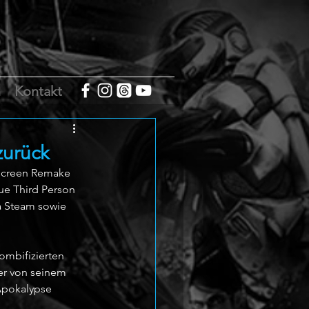
m
Kontakt
zurück
 Screen Remake 
ue Third Person 
ia Steam sowie 
ombifizierten 
er von seinem 
Apokalypse 