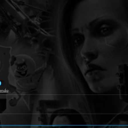
l
endo