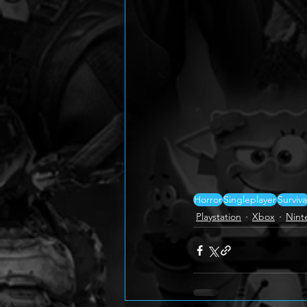
Horror
Singleplayer
Surviva
Playstation
Xbox
Nint