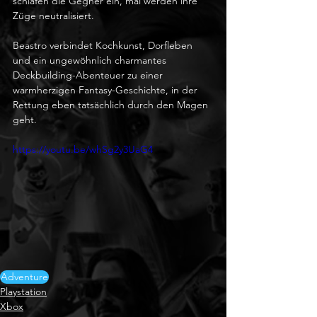
schlafen die Gegner ein, mal werden ihre 
Züge neutralisiert.
Beastro verbindet Kochkunst, Dorfleben 
und ein ungewöhnlich charmantes 
Deckbuilding-Abenteuer zu einer 
warmherzigen Fantasy-Geschichte, in der 
Rettung eben tatsächlich durch den Magen 
geht.
https://youtu.be/whSg2y3UaG4
Adventure
Playstation
Xbox