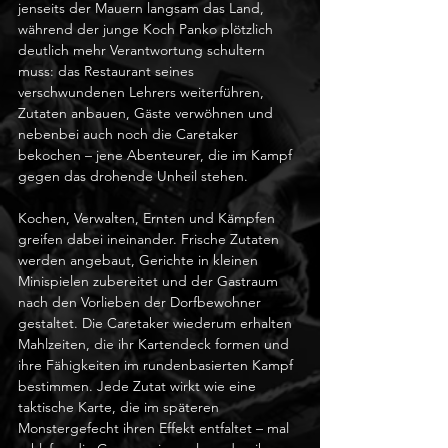
jenseits der Mauern langsam das Land, 
während der junge Koch Panko plötzlich 
deutlich mehr Verantwortung schultern 
muss: das Restaurant seines 
verschwundenen Lehrers weiterführen, 
Zutaten anbauen, Gäste verwöhnen und 
nebenbei auch noch die Caretaker 
bekochen – jene Abenteurer, die im Kampf 
gegen das drohende Unheil stehen.
Kochen, Verwalten, Ernten und Kämpfen 
greifen dabei ineinander. Frische Zutaten 
werden angebaut, Gerichte in kleinen 
Minispielen zubereitet und der Gastraum 
nach den Vorlieben der Dorfbewohner 
gestaltet. Die Caretaker wiederum erhalten 
Mahlzeiten, die ihr Kartendeck formen und 
ihre Fähigkeiten im rundenbasierten Kampf 
bestimmen. Jede Zutat wirkt wie eine 
taktische Karte, die im späteren 
Monstergefecht ihren Effekt entfaltet – mal 