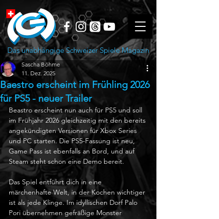
Das unabhängige Schweizer Spiele Magazin
Sascha Böhme
11. Dez. 2025
Baestro erscheint im Frühling 2026
für PS5 - neuer Trailer
Beastro erscheint nun auch für PS5 und soll 
im Frühjahr 2026 gleichzeitig mit den bereits 
angekündigten Versionen für Xbox Series 
und PC starten. Die PS5-Fassung ist neu, 
Game Pass ist ebenfalls an Bord, und auf 
Steam steht schon eine Demo bereit.
Das Spiel entführt dich in eine 
märchenhafte Welt, in der Kochen wichtiger 
ist als jede Klinge. Im idyllischen Dorf Palo 
Pori übernehmen gefräßige Monster 