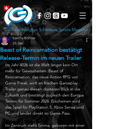
Das unabhängige Schweizer Spiele Magazin
Sascha Böhme
23. Jan.
Beast of Reincarnation bestätigt
Release-Termin im neuen Trailer
Im Jahr 4026 ist die Welt längst kein Ort 
mehr für Gewissheiten. Beast of 
Reincarnation, das neue Action RPG von 
Game Freak, wirft im frischen Gameplay 
Trailer genau diesen düsteren Blick in die 
Zukunft und bestätigt zugleich den Europa 
Termin für Sommer 2026. Erscheinen wird 
das Spiel für PlayStation 5, Xbox Series und 
PC und landet direkt im Game Pass. 
Im Zentrum steht Emma, geboren mit einer 