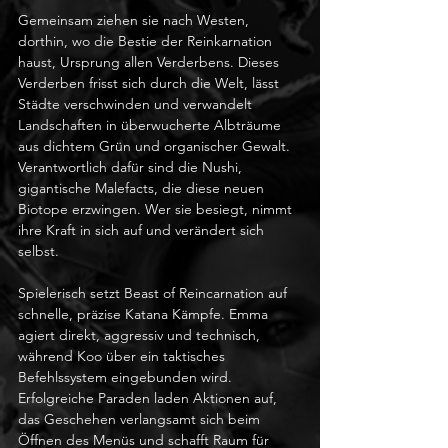
Gemeinsam ziehen sie nach Westen, 
dorthin, wo die Bestie der Reinkarnation 
haust, Ursprung allen Verderbens. Dieses 
Verderben frisst sich durch die Welt, lässt 
Städte verschwinden und verwandelt 
Landschaften in überwucherte Albträume 
aus dichtem Grün und organischer Gewalt. 
Verantwortlich dafür sind die Nushi, 
gigantische Malefacts, die diese neuen 
Biotope erzwingen. Wer sie besiegt, nimmt 
ihre Kraft in sich auf und verändert sich 
selbst.
Spielerisch setzt Beast of Reincarnation auf 
schnelle, präzise Katana Kämpfe. Emma 
agiert direkt, aggressiv und technisch, 
während Koo über ein taktisches 
Befehlssystem eingebunden wird. 
Erfolgreiche Paraden laden Aktionen auf, 
das Geschehen verlangsamt sich beim 
Öffnen des Menüs und schafft Raum für 