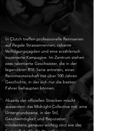
In Clutch treffen professionelle Rennserien 
auf illegale Strassenrennen, riskante 
Verfolgungsjagden und eine erzählerisch 
inszenierte Kampagne. Im Zentrum stehen 
zwei talentierte Geschwister, die in der 
legendären R1K-Serie antreten, einer 
Rennmeisterschaft mit über 100 Jahren 
Geschichte, in der sich nur die besten 
Fahrer behaupten können.
Abseits der offiziellen Strecken mischt 
ausserdem das Midnight Collective mit, eine 
Untergrundszene, in der Stil, 
Geschwindigkeit und Reputation 
mindestens genauso wichtig sind wie der 
Sieg selbst. Als die Hauptfigur in 