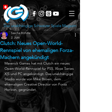
Das unabhängige Schweizer Spiele Magazin
Sascha Böhme
2. Juni
Clutch: Neues Open-World-
Rennspiel von ehemaligen Forza-
Machern angekündigt
Maverick Games hat mit Clutch ein neues 
Open-World-Rennspiel für PS5, Xbox Series 
X|S und PC angekündigt. Das unabhängige 
Studio wurde von Mike Brown, dem 
ehemaligen Creative Director von Forza 
Horizon, gegründet.