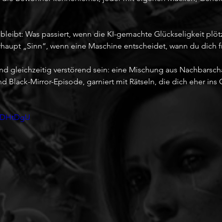
leibt: Was passiert, wenn die KI-gemachte Glückseligkeit plötz
aupt „Sinn“, wenn eine Maschine entscheidet, wann du dich f
und gleichzeitig verstörend sein: eine Mischung aus Nachbarschaf
 Black-Mirror-Episode, garniert mit Rätseln, die dich eher ins G
8VDHtDgU