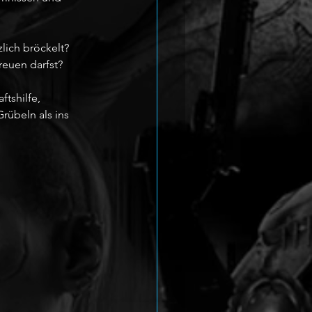
lich bröckelt? 
reuen darfst?
tshilfe, 
rübeln als ins 