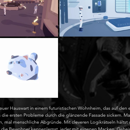
neuer Hauswart in einem futuristischen Wohnheim, das auf den e
is die ersten Probleme durch die glänzende Fassade sickern. Mal
 mal menschliche Abgründe. Mit cleveren Logikrätseln hältst 
 die Bewohner kennenlernst, jeder mit eigenen Macken, Gehei