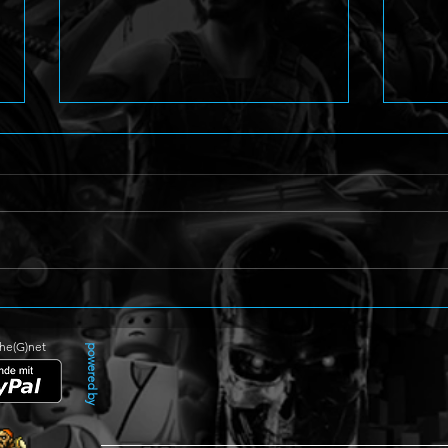
Arcade Shoot'em Up
Perso
Caladrius 2/Dark Element
Amag
enthüllt
The(G)net
powered by