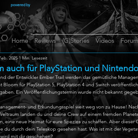
powered by
Home
Reviews
(G)Stories
Videos
Foru
Feb. 2025
1 Min. Lesezeit
m auch für PlayStation und Nintendo
und der Entwickler Ember Trail werden das gemütliche Manage
 Bloom für PlayStation 5, PlayStation 4 und Switch veröffentlich
aben. Ein Veröffentlichungstermin wurde nicht bekannt gegeb
 Management- und Erkundungsspiel weit weg von zu Hause! Nach
Weltraum landen du und deine Crew auf einem fremden Planete
 eine neue Heimat für eure Spezies zu schaffen. Aber dieser Or
die du durch dein Teleskop gesehen hast. Was ist mit der Vegetat
 wird mit dir geschehen?