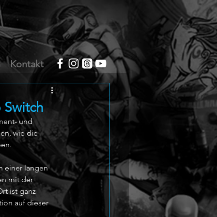
m
Kontakt
 Switch
ment- und 
en, wie die 
en. 
 einer langen 
n mit der 
t ist ganz 
ion auf dieser 