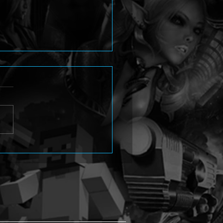
na 4 Revival stellt Yukiko
i im neuen Trailer vor