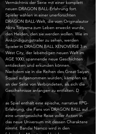
Vermächtnis der Serie mit einer komplett 
neuen DRAGON BALL-Erfahrung fort. 
Spieler wählen in einer unerforschten 
DRAGON BALL-Welt, die vom Originalautor 
Akira Toriyama zum Leben erweckt wurde, 
den Helden, den sie werden wollen. Wie im 
Ankündigungstrailer zu sehen, werden 
Spieler in DRAGON BALL XENOVERSE 3 in 
West City, der lebendigen neuen Welt im 
AGE 1000, spannende neue Geschichten 
entdecken und erkunden können. 
Nachdem sie in die Reihen des Great Saiyan 
Squad aufgenommen wurden, kämpfen sie 
an der Seite von Verbündeten, als sich die 
Geschehnisse anfangen zu entfalten. D
as Spiel enthält eine epische, narrative RPG-
Erfahrung, die Fans von DRAGON BALL auf 
eine unvergessliche Reise voller Action in 
das neue Universum mit dessen Charaktere 
nimmt. Bandai Namco wird in den 