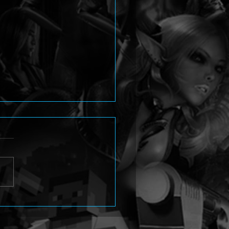
G)net Review: The
her 3: Wild Hunt