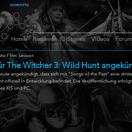
powered by
Home
Reviews
(G)Stories
Videos
Foru
Mai
1 Min. Lesezeit
für The Witcher 3: Wild Hunt angekü
te angekündigt, dass sich mit "Songs of the Past" eine dritte 
 offiziell in Entwicklung befindet. Die Veröffentlichung erfolgt 
ies X|S und PC.