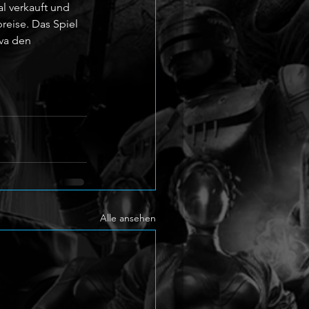
l verkauft und 
eise. Das Spiel 
va den 
Alle ansehen