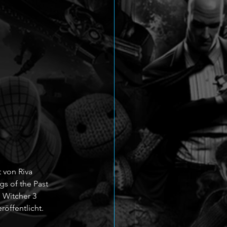
 von Riva 
s of the Past 
 Witcher 3 
öffentlicht.