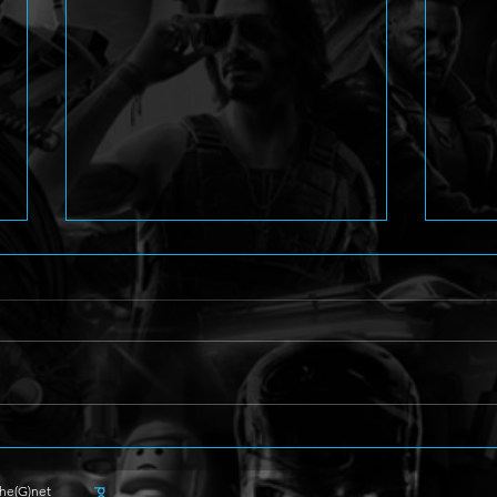
The Witcher 3: Wild Hunt
The(
Complete Edition für Switch
Witc
enthüllt
The(G)net