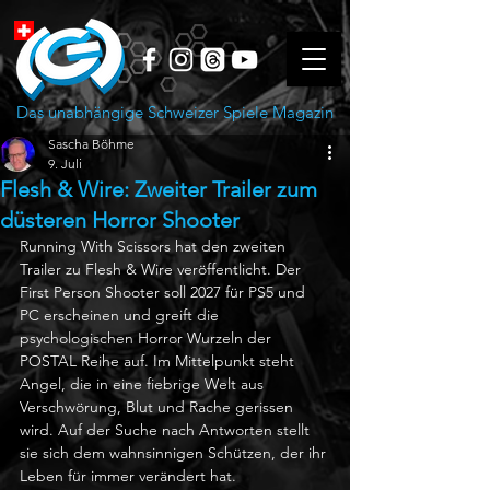
Das unabhängige Schweizer Spiele Magazin
Sascha Böhme
9. Juli
Flesh & Wire: Zweiter Trailer zum
düsteren Horror Shooter
Running With Scissors hat den zweiten 
Trailer zu Flesh & Wire veröffentlicht. Der 
First Person Shooter soll 2027 für PS5 und 
PC erscheinen und greift die 
psychologischen Horror Wurzeln der 
POSTAL Reihe auf. Im Mittelpunkt steht 
Angel, die in eine fiebrige Welt aus 
Verschwörung, Blut und Rache gerissen 
wird. Auf der Suche nach Antworten stellt 
sie sich dem wahnsinnigen Schützen, der ihr 
Leben für immer verändert hat.