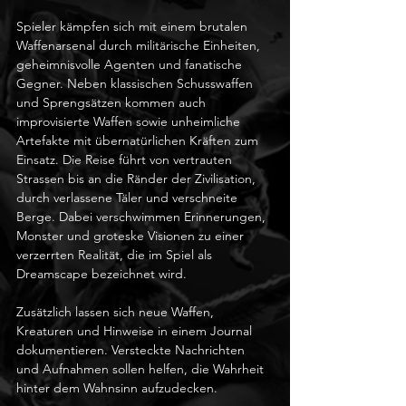
Spieler kämpfen sich mit einem brutalen 
Waffenarsenal durch militärische Einheiten, 
geheimnisvolle Agenten und fanatische 
Gegner. Neben klassischen Schusswaffen 
und Sprengsätzen kommen auch 
improvisierte Waffen sowie unheimliche 
Artefakte mit übernatürlichen Kräften zum 
Einsatz. Die Reise führt von vertrauten 
Strassen bis an die Ränder der Zivilisation, 
durch verlassene Täler und verschneite 
Berge. Dabei verschwimmen Erinnerungen, 
Monster und groteske Visionen zu einer 
verzerrten Realität, die im Spiel als 
Dreamscape bezeichnet wird.
Zusätzlich lassen sich neue Waffen, 
Kreaturen und Hinweise in einem Journal 
dokumentieren. Versteckte Nachrichten 
und Aufnahmen sollen helfen, die Wahrheit 
hinter dem Wahnsinn aufzudecken.