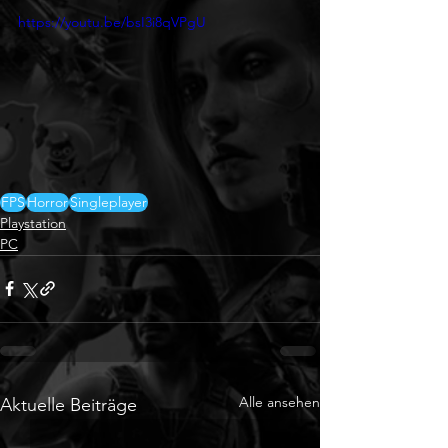
https://youtu.be/bsI3i8qVPgU
FPS
Horror
Singleplayer
Playstation
PC
Alle ansehen
Aktuelle Beiträge