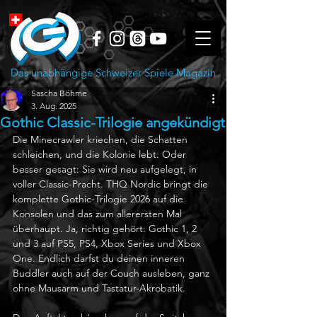
Das unabhängige Schweizer Spiele Magazin
Sascha Böhme
3. Aug. 2025
Gothic Classic-Trilogie angekündigt
Die Minecrawler kriechen, die Schatten 
schleichen, und die Kolonie lebt. Oder 
besser gesagt: Sie wird neu aufgelegt, in 
voller Classic-Pracht. THQ Nordic bringt die 
komplette Gothic-Trilogie 2026 auf die 
Konsolen und das zum allerersten Mal 
überhaupt. Ja, richtig gehört: Gothic 1, 2 
und 3 auf PS5, PS4, Xbox Series und Xbox 
One. Endlich darfst du deinen inneren 
Buddler auch auf der Couch ausleben, ganz 
ohne Mausarm und Tastatur-Akrobatik.