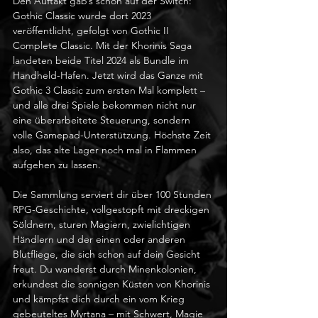
Den Auftakt gab’s schon auf der Switch: 
Gothic Classic wurde dort 2023 
veröffentlicht, gefolgt von Gothic II 
Complete Classic. Mit der Khorinis Saga 
landeten beide Titel 2024 als Bundle im 
Handheld-Hafen. Jetzt wird das Ganze mit 
Gothic 3 Classic zum ersten Mal komplett – 
und alle drei Spiele bekommen nicht nur 
eine überarbeitete Steuerung, sondern 
volle Gamepad-Unterstützung. Höchste Zeit 
also, das alte Lager noch mal in Flammen 
aufgehen zu lassen.
Die Sammlung serviert dir über 100 Stunden 
RPG-Geschichte, vollgestopft mit dreckigen 
Söldnern, sturen Magiern, zwielichtigen 
Händlern und der einen oder anderen 
Blutfliege, die sich schon auf dein Gesicht 
freut. Du wanderst durch Minenkolonien, 
erkundest die sonnigen Küsten von Khorinis 
und kämpfst dich durch ein vom Krieg 
gebeuteltes Myrtana – mit Schwert, Magie 