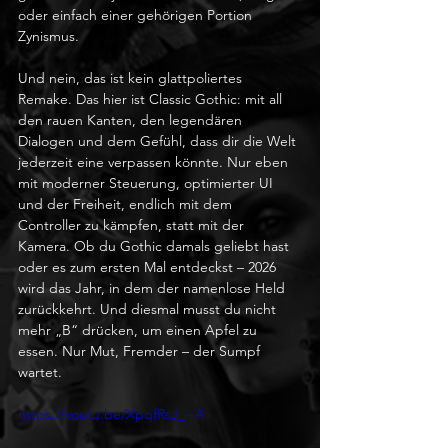
oder einfach einer gehörigen Portion 
Zynismus.
Und nein, das ist kein glattpoliertes 
Remake. Das hier ist Classic Gothic: mit all 
den rauen Kanten, den legendären 
Dialogen und dem Gefühl, dass dir die Welt 
jederzeit eine verpassen könnte. Nur eben 
mit moderner Steuerung, optimierter UI 
und der Freiheit, endlich mit dem 
Controller zu kämpfen, statt mit der 
Kamera. Ob du Gothic damals geliebt hast 
oder es zum ersten Mal entdeckst – 2026 
wird das Jahr, in dem der namenlose Held 
zurückkehrt. Und diesmal musst du nicht 
mehr „B“ drücken, um einen Apfel zu 
essen. Nur Mut, Fremder – der Sumpf 
wartet.
https://youtu.be/XpqfRsJ_--A