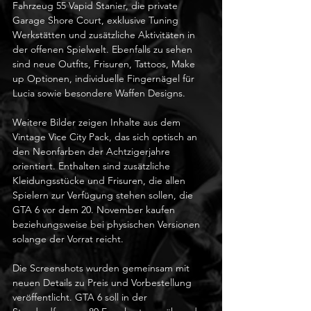
Fahrzeug 55 Vapid Stanier, die private 
Garage Shore Court, exklusive Tuning 
Werkstätten und zusätzliche Aktivitäten in 
der offenen Spielwelt. Ebenfalls zu sehen 
sind neue Outfits, Frisuren, Tattoos, Make 
up Optionen, individuelle Fingernägel für 
Lucia sowie besondere Waffen Designs.
Weitere Bilder zeigen Inhalte aus dem 
Vintage Vice City Pack, das sich optisch an 
den Neonfarben der Achtzigerjahre 
orientiert. Enthalten sind zusätzliche 
Kleidungsstücke und Frisuren, die allen 
Spielern zur Verfügung stehen sollen, die 
GTA 6 vor dem 20. November kaufen 
beziehungsweise bei physischen Versionen 
solange der Vorrat reicht.
Die Screenshots wurden gemeinsam mit 
neuen Details zu Preis und Vorbestellung 
veröffentlicht. GTA 6 soll in der 