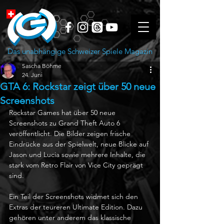
Das unabhängige Schweizer Spiele Magazin
Sascha Böhme
24. Juni
GTA 6: Rockstar zeigt über 50 neue
Screenshots
Rockstar Games hat über 50 neue 
Screenshots zu Grand Theft Auto 6 
veröffentlicht. Die Bilder zeigen frische 
Eindrücke aus der Spielwelt, neue Blicke auf 
Jason und Lucia sowie mehrere Inhalte, die 
stark vom Retro Flair von Vice City geprägt 
sind.
Ein Teil der Screenshots widmet sich den 
Extras der teureren Ultimate Edition. Dazu 
gehören unter anderem das klassische 