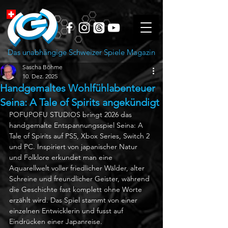
Das unabhängige Schweizer Spiele Magazin
Sascha Böhme
10. Dez. 2025
Handgemaltes Wohlfühlabenteuer
Seina: A Tale of Spirits angekündigt
POFUPOFU STUDIOS bringt 2026 das 
handgemalte Entspannungsspiel Seina: A 
Tale of Spirits auf PS5, Xbox Series, Switch 2 
und PC. Inspiriert von japanischer Natur 
und Folklore erkundet man eine 
Aquarellwelt voller friedlicher Wälder, alter 
Schreine und freundlicher Geister, während 
die Geschichte fast komplett ohne Worte 
erzählt wird. Das Spiel stammt von einer 
einzelnen Entwicklerin und fusst auf 
Eindrücken einer Japanreise. 