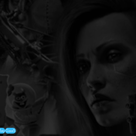
lay
GaaS