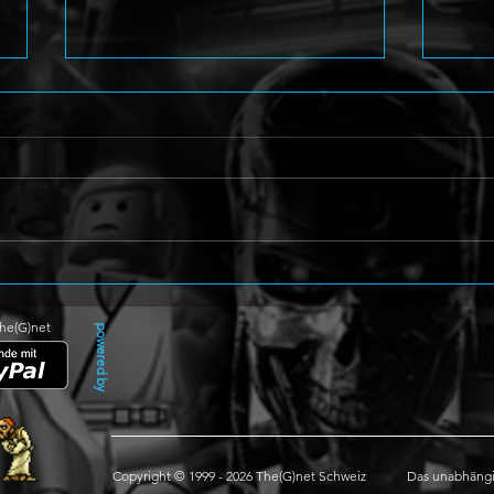
Arcade Shoot'em Up
Perso
Caladrius 2/Dark Element
Amag
enthüllt
The(G)net
powered by
Copyright © 1999 - 2026 The(G)net Schweiz
Das unabhängi