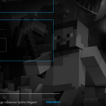
na 4 Revival stellt Yukiko
i im neuen Trailer vor
Impressum
ge Schweizer Spiele Magazin