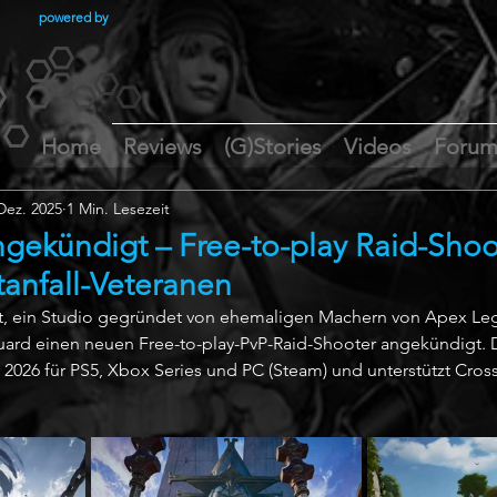
powered by
Home
Reviews
(G)Stories
Videos
Foru
Dez. 2025
1 Min. Lesezeit
gekündigt – Free-to-play Raid-Shoo
tanfall-Veteranen
nt, ein Studio gegründet von ehemaligen Machern von Apex Le
guard einen neuen Free-to-play-PvP-Raid-Shooter angekündigt. D
 2026 für PS5, Xbox Series und PC (Steam) und unterstützt Cross