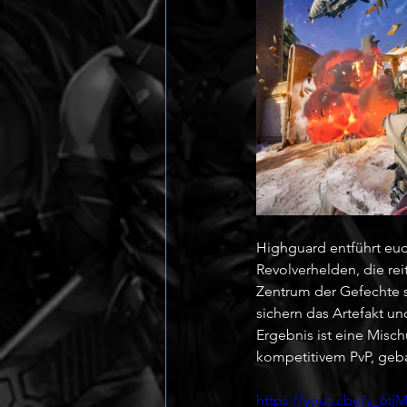
Highguard entführt euc
Revolverhelden, die rei
Zentrum der Gefechte s
sichern das Artefakt u
Ergebnis ist eine Misc
kompetitivem PvP, geba
https://youtu.be/y_6tj