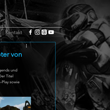
m
Kontakt
ter von
gends und 
er Titel 
-Play sowie 