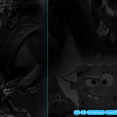
FPS
PvP
Multiplayer
Free2P