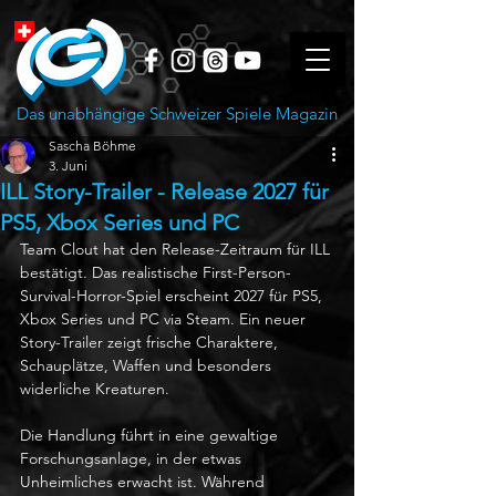
Das unabhängige Schweizer Spiele Magazin
Sascha Böhme
3. Juni
ILL Story-Trailer - Release 2027 für
PS5, Xbox Series und PC
Team Clout hat den Release-Zeitraum für ILL 
bestätigt. Das realistische First-Person-
Survival-Horror-Spiel erscheint 2027 für PS5, 
Xbox Series und PC via Steam. Ein neuer 
Story-Trailer zeigt frische Charaktere, 
Schauplätze, Waffen und besonders 
widerliche Kreaturen.
Die Handlung führt in eine gewaltige 
Forschungsanlage, in der etwas 
Unheimliches erwacht ist. Während 