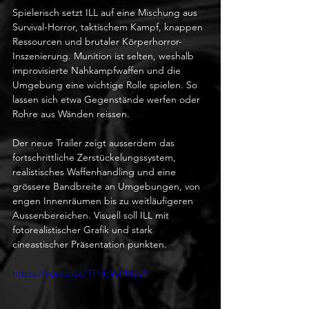
Spielerisch setzt ILL auf eine Mischung aus 
Survival-Horror, taktischem Kampf, knappen 
Ressourcen und brutaler Körperhorror-
Inszenierung. Munition ist selten, weshalb 
improvisierte Nahkampfwaffen und die 
Umgebung eine wichtige Rolle spielen. So 
lassen sich etwa Gegenstände werfen oder 
Rohre aus Wänden reissen.
Der neue Trailer zeigt ausserdem das 
fortschrittliche Zerstückelungssystem, 
realistisches Waffenhandling und eine 
grössere Bandbreite an Umgebungen, von 
engen Innenräumen bis zu weitläufigeren 
Aussenbereichen. Visuell soll ILL mit 
fotorealistischer Grafik und stark 
cineastischer Präsentation punkten.
https://youtu.be/TFHcVsPNbsY