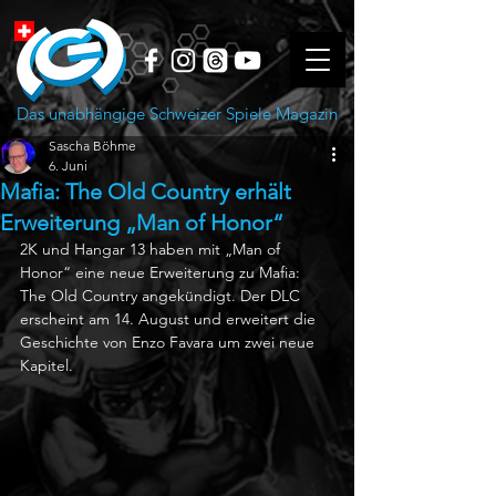
Das unabhängige Schweizer Spiele Magazin
Sascha Böhme
6. Juni
Mafia: The Old Country erhält
Erweiterung „Man of Honor“
2K und Hangar 13 haben mit „Man of 
Honor“ eine neue Erweiterung zu Mafia: 
The Old Country angekündigt. Der DLC 
erscheint am 14. August und erweitert die 
Geschichte von Enzo Favara um zwei neue 
Kapitel.