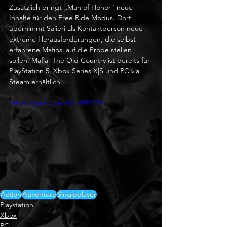
Zusätzlich bringt „Man of Honor“ neue 
Inhalte für den Free Ride Modus. Dort 
übernimmt Salieri als Kontaktperson neue 
extreme Herausforderungen, die selbst 
erfahrene Mafiosi auf die Probe stellen 
sollen. Mafia: The Old Country ist bereits für 
PlayStation 5, Xbox Series X|S und PC via 
Steam erhältlich.
https://youtu.be/rh9_zPBYDIY
Action
Adventure
Singleplayer
Playstation
Xbox
PC