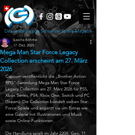
Das unabhängige Schweizer Spiele Magazin
Sascha Böhme
17. Dez. 2025
Mega Man Star Force Legacy
Collection erscheint am 27. März
2026
Capcom veröffentlicht die „Brother Action 
RPG“-Sammlung Mega Man Star Force 
Legacy Collection am 27. März 2026 für PS5, 
Xbox Series, PS4, Xbox One, Switch und PC 
(Steam). Die Collection bündelt sieben Star-
Force-Spiele und ergänzt sie um Extras wie 
eine Galerie mit Illustrationen und Musik 
sowie Online-Funktionen.
Die Handlung spielt im Jahr 220X: Geo, 11 