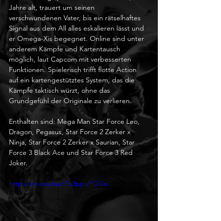
Jahre alt, trauert um seinen 
verschwundenen Vater, bis ein rätselhaftes 
Signal aus dem All alles eskalieren lässt und 
er Omega-Xis begegnet. Online sind unter 
anderem Kämpfe und Kartentausch 
möglich, laut Capcom mit verbesserten 
Funktionen. Spielerisch trifft flotte Action 
auf ein kartengestütztes System, das die 
Kämpfe taktisch würzt, ohne das 
Grundgefühl der Originale zu verlieren.
Enthalten sind: Mega Man Star Force Leo, 
Dragon, Pegasus, Star Force 2 Zerker x 
Ninja, Star Force 2 Zerker x Saurian, Star 
Force 3 Black Ace und Star Force 3 Red 
Joker. 
https://youtu.be/tEx3ppuFOGo