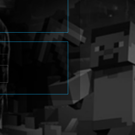
ESS Legend II erscheint
7. September für
olen und PC