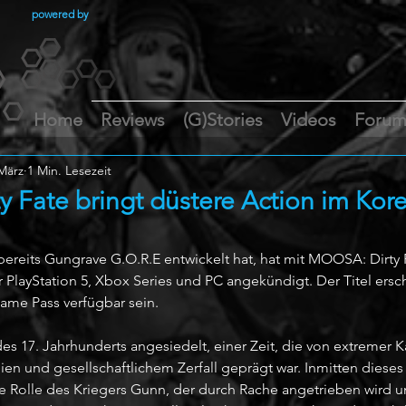
powered by
Home
Reviews
(G)Stories
Videos
Foru
März
1 Min. Lesezeit
 Fate bringt düstere Action im Kore
reits Gungrave G.O.R.E entwickelt hat, hat mit MOOSA: Dirty 
r PlayStation 5, Xbox Series und PC angekündigt. Der Titel ersc
ame Pass verfügbar sein.
des 17. Jahrhunderts angesiedelt, einer Zeit, die von extremer Kä
n und gesellschaftlichem Zerfall geprägt war. Inmitten dieses
 Rolle des Kriegers Gunn, der durch Rache angetrieben wird u