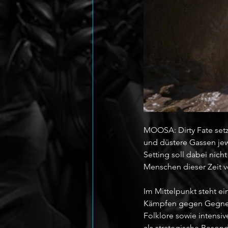
MOOSA: Dirty Fate setz
und düstere Gassen jew
Setting soll dabei nic
Menschen dieser Zeit v
Im Mittelpunkt steht e
Kämpfen gegen Gegnerh
Folklore sowie intensi
als strategische Beson