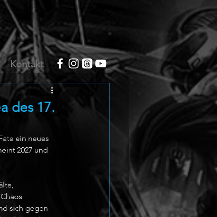
m
Kontakt
a des 17.
Fate ein neues 
heint 2027 und 
lte, 
 Chaos 
nd sich gegen 