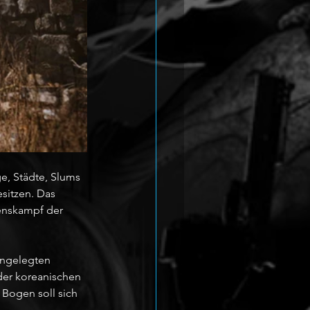
e, Städte, Slums 
sitzen. Das 
enskampf der 
angelegten 
er koreanischen 
Bogen soll sich 