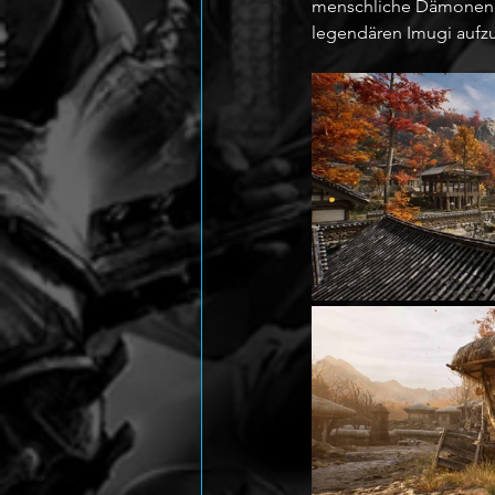
menschliche Dämonen so
legendären Imugi aufz