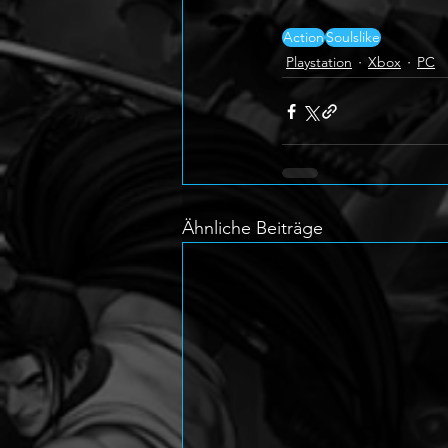
Action
Soulslike
Playstation
Xbox
PC
Ähnliche Beiträge