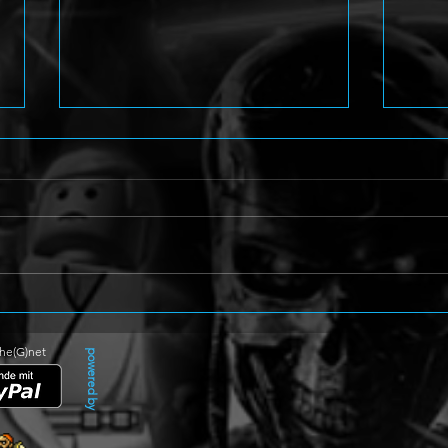
Crimson Moon erscheint am
ENDL
1. September
am 1
Kons
The(G)net
powered by