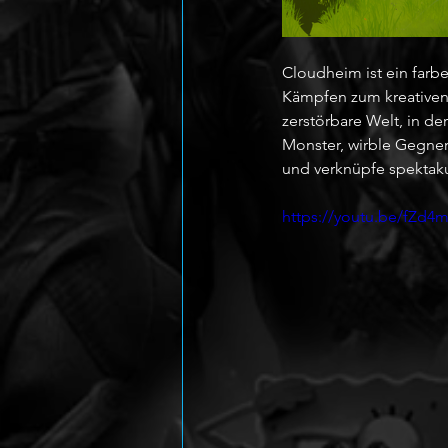
Cloudheim ist ein farb
Kämpfen zum kreativen S
zerstörbare Welt, in de
Monster, wirble Gegner
und verknüpfe spektaku
https://youtu.be/fZd4