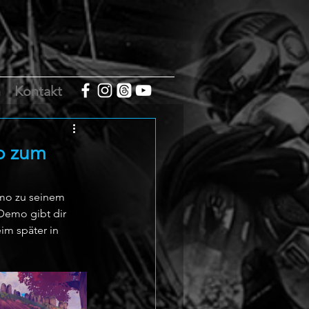
m
Kontakt
mo zum
emo zu seinem 
 Demo gibt dir 
m später in 