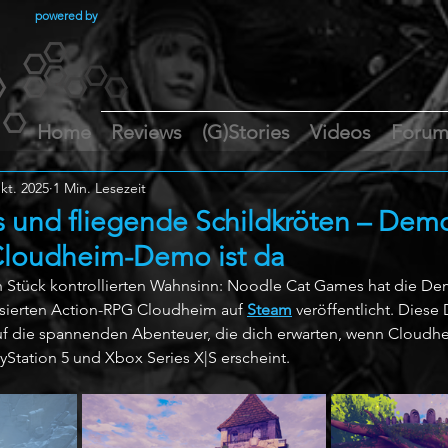
powered by
Home
Reviews
(G)Stories
Videos
Foru
kt. 2025
1 Min. Lesezeit
s und fliegende Schildkröten – De
Cloudheim-Demo ist da
in Stück kontrollierten Wahnsinn: Noodle Cat Games hat die D
sierten Action-RPG Cloudheim auf 
Steam
 veröffentlicht. Diese
f die spannenden Abenteuer, die dich erwarten, wenn Cloudhei
yStation 5 und Xbox Series X|S erscheint.