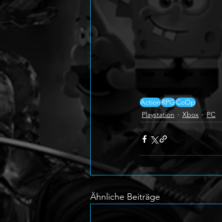
Action
RPG
CoOp
Playstation
Xbox
PC
Ähnliche Beiträge