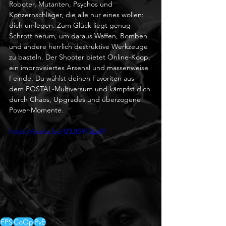
Roboter, Mutanten, Psychos und 
Konzernschläger, die alle nur eines wollen: 
dich umlegen. Zum Glück liegt genug 
Schrott herum, um daraus Waffen, Bomben 
und andere herrlich destruktive Werkzeuge 
zu basteln. Der Shooter bietet Online-Koop, 
ein improvisiertes Arsenal und massenweise 
Feinde. Du wählst deinen Favoriten aus 
dem POSTAL-Multiversum und kämpfst dich 
durch Chaos, Upgrades und überzogene 
Power-Momente.
https://youtu.be/U3JIS9F2gdY
FPS
CoOp
PvE