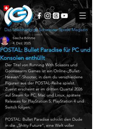
Das unabhängige Schweizer Spiele Magazin
Sascha Böhme
4. Dez. 2025
POSTAL: Bullet Paradise für PC und
Konsolen enthüllt
Der Titel von Running With Scissors und 
Goonswarm Games ist ein Online-„Bullet-
Heaven“-Shooter, in dem du verschiedene 
Figuren aus der POSTAL-Reihe spielst. 
Zuerst erscheint er im dritten Quartal 2026 
auf Steam für PC, Mac und Linux, spätere 
Releases für PlayStation 5, PlayStation 4 und 
Switch folgen. 
POSTAL: Bullet Paradise schickt den Dude 
in die „Shitty Future“, eine Welt voller 