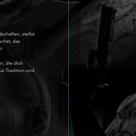
chaften, stellst 
chst, das 
t.
n, die dich 
us Tradition und 