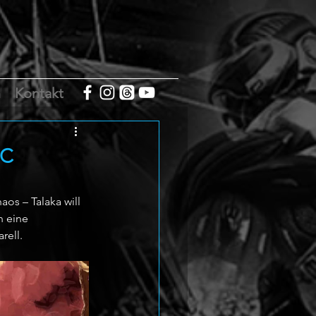
m
Kontakt
PC
os – Talaka will 
n eine 
rell.