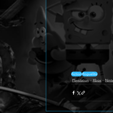
Action
Roguelite
Playstation
Xbox
Nint