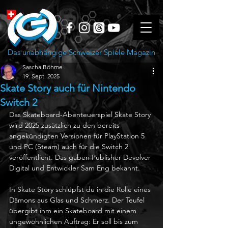
Das unabhängige Schweizer Spiele Magazin
Sascha Böhme
19. Sept. 2025
Skate Story auch für Nintendo
Switch 2
Das Skateboard-Abenteuerspiel Skate Story 
wird 2025 zusätzlich zu den bereits 
angekündigten Versionen für PlayStation 5 
und PC (Steam) auch für die Switch 2 
veröffentlicht. Das gaben Publisher Devolver 
Digital und Entwickler Sam Eng bekannt.
In Skate Story schlüpfst du in die Rolle eines 
Dämons aus Glas und Schmerz. Der Teufel 
übergibt ihm ein Skateboard mit einem 
ungewöhnlichen Auftrag: Er soll bis zum 