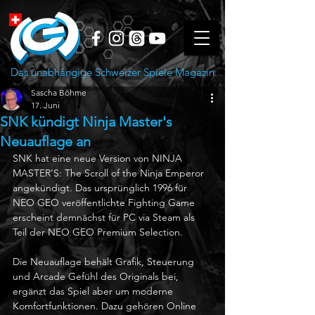
Das unabhängige Schweizer Spiele Magazin
Sascha Böhme
17. Juni
SNK kündigt Ninja Master's
Neuauflage an
SNK hat eine neue Version von NINJA 
MASTER’S: The Scroll of the Ninja Emperor 
angekündigt. Das ursprünglich 1996 für 
NEO GEO veröffentlichte Fighting Game 
erscheint demnächst für PC via Steam als 
Teil der NEO GEO Premium Selection.
Die Neuauflage behält Grafik, Steuerung 
und Arcade Gefühl des Originals bei, 
ergänzt das Spiel aber um moderne 
Komfortfunktionen. Dazu gehören Online 