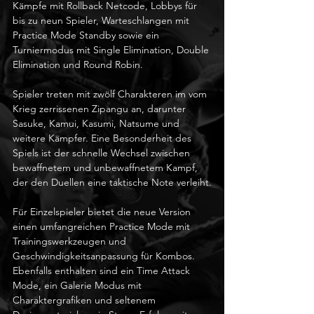
Kämpfe mit Rollback Netcode, Lobbys für 
bis zu neun Spieler, Warteschlangen mit 
Practice Mode Standby sowie ein 
Turniermodus mit Single Elimination, Double 
Elimination und Round Robin.
Spieler treten mit zwölf Charakteren im vom 
Krieg zerrissenen Zipangu an, darunter 
Sasuke, Kamui, Kasumi, Natsume und 
weitere Kämpfer. Eine Besonderheit des 
Spiels ist der schnelle Wechsel zwischen 
bewaffnetem und unbewaffnetem Kampf, 
der den Duellen eine taktische Note verleiht.
Für Einzelspieler bietet die neue Version 
einen umfangreichen Practice Mode mit 
Trainingswerkzeugen und 
Geschwindigkeitsanpassung für Kombos. 
Ebenfalls enthalten sind ein Time Attack 
Mode, ein Galerie Modus mit 
Charaktergrafiken und seltenem 