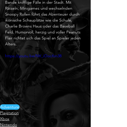
Bande knifflige Fälle in der Stadt. Mit 
Rätseln, Minigames und wechselnden 
Snoopy Rollen führt das Abenteuer durch 
ikonische Schauplätze wie die Schule, 
Charlie Browns Haus oder das Baseball 
Feld. Humorvoll, herzig und voller Peanuts 
Flair richtet sich das Spiel an Spieler jeden 
Alters.
https://youtu.be/NV_iOocXm38
Adventure
Playstation
Xbox
Nintendo