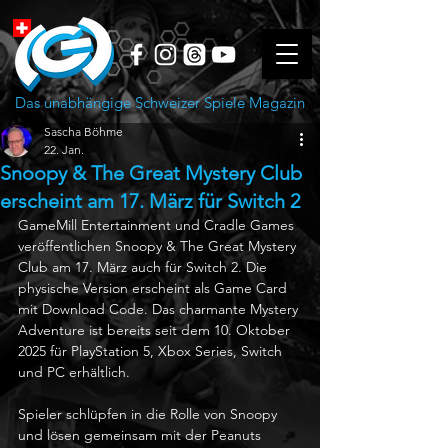
Das unabhängige Schweizer Spiele Magazin
Sascha Böhme
22. Jan.
Snoopy & The Great Mystery Club
erscheint am 17. März für Switch 2
GameMill Entertainment und Cradle Games 
veröffentlichen Snoopy & The Great Mystery 
Club am 17. März auch für Switch 2. Die 
physische Version erscheint als Game Card 
mit Download Code. Das charmante Mystery 
Adventure ist bereits seit dem 10. Oktober 
2025 für PlayStation 5, Xbox Series, Switch 
und PC erhältlich.
Spieler schlüpfen in die Rolle von Snoopy 
und lösen gemeinsam mit der Peanuts 