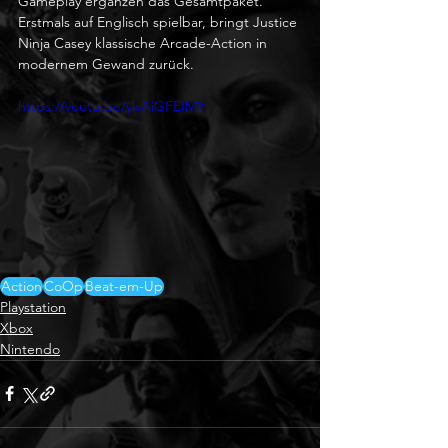
Gameplay ergänzen das Gesamtpaket. 
Erstmals auf Englisch spielbar, bringt Justice 
Ninja Casey klassische Arcade-Action in 
modernem Gewand zurück.
https://youtu.be/ylsAiGFEIMY
Action
CoOp
Beat-em-Up
Playstation
Xbox
Nintendo