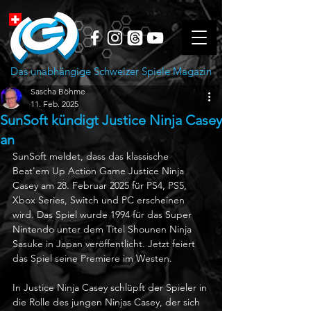
Das unabhängige Schweizer Spiele Magazin
Sascha Böhme
11. Feb. 2025
SunSoft kündigt Justice Ninja Casey
an
SunSoft meldet, dass das klassische 
Beat'em Up Action Game Justice Ninja 
Casey am 28. Februar 2025 für PS4, PS5, 
Xbox Series, Switch und PC erscheinen 
wird. Das Spiel wurde 1994 für das Super 
Nintendo unter dem Titel Shounen Ninja 
Sasuke in Japan veröffentlicht. Jetzt feiert 
das Spiel seine Premiere im Westen. 
In Justice Ninja Casey schlüpft der Spieler in 
die Rolle des jungen Ninjas Casey, der sich 