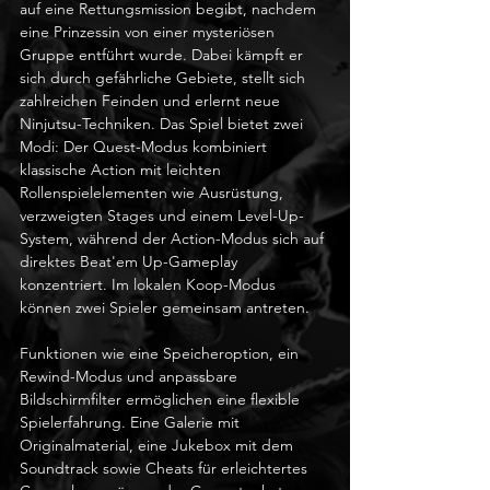
auf eine Rettungsmission begibt, nachdem 
eine Prinzessin von einer mysteriösen 
Gruppe entführt wurde. Dabei kämpft er 
sich durch gefährliche Gebiete, stellt sich 
zahlreichen Feinden und erlernt neue 
Ninjutsu-Techniken. Das Spiel bietet zwei 
Modi: Der Quest-Modus kombiniert 
klassische Action mit leichten 
Rollenspielelementen wie Ausrüstung, 
verzweigten Stages und einem Level-Up-
System, während der Action-Modus sich auf 
direktes Beat'em Up-Gameplay 
konzentriert. Im lokalen Koop-Modus 
können zwei Spieler gemeinsam antreten.
Funktionen wie eine Speicheroption, ein 
Rewind-Modus und anpassbare 
Bildschirmfilter ermöglichen eine flexible 
Spielerfahrung. Eine Galerie mit 
Originalmaterial, eine Jukebox mit dem 
Soundtrack sowie Cheats für erleichtertes 