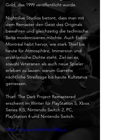
Gold, das 1999 veröffentlicht wurde.
Nightdive Studios betont, dass man mit 
dem Remaster den Geist des Originals 
bewahren und gleichzeitig die technische 
Seite modernisieren möchte. Auch Eidos-
Montréal hebt hervor, wie stark Thief bis 
heute für Atmosphäre, Immersion und 
erzählerische Dichte steht. Ziel sei es, 
sowohl Veteranen als auch neue Spieler 
erleben zu lassen, warum Garretts 
nächtliche Streifzüge bis heute Kultstatus 
geniessen.
Thief: The Dark Project Remastered 
erscheint im Winter für PlayStation 5, Xbox 
Series X|S, Nintendo Switch 2, PC, 
PlayStation 4 und Nintendo Switch.
https://youtu.be/Jah4nxfB2gg