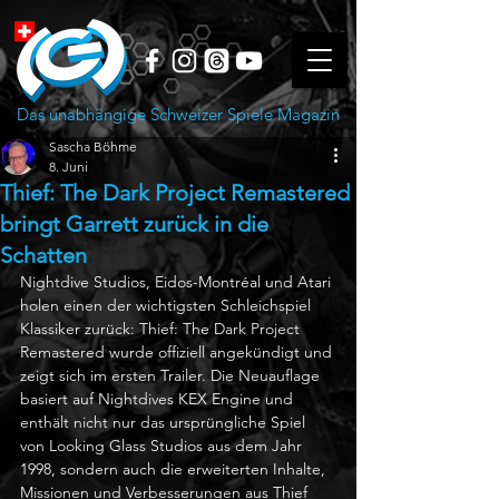
Das unabhängige Schweizer Spiele Magazin
Sascha Böhme
8. Juni
Thief: The Dark Project Remastered
bringt Garrett zurück in die
Schatten
Nightdive Studios, Eidos-Montréal und Atari 
holen einen der wichtigsten Schleichspiel 
Klassiker zurück: Thief: The Dark Project 
Remastered wurde offiziell angekündigt und 
zeigt sich im ersten Trailer. Die Neuauflage 
basiert auf Nightdives KEX Engine und 
enthält nicht nur das ursprüngliche Spiel 
von Looking Glass Studios aus dem Jahr 
1998, sondern auch die erweiterten Inhalte, 
Missionen und Verbesserungen aus Thief 