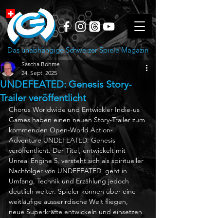
Das unabhängige Schweizer Spiele Magazin
Sascha Böhme
24. Sept. 2025
UNDEFEATED: Genesis Story-
Trailer veröffentlicht
Chorus Worldwide und Entwickler Indie-us 
Games haben einen neuen Story-Trailer zum 
kommenden Open-World Action-
Adventure UNDEFEATED: Genesis 
veröffentlicht. Der Titel, entwickelt mit 
Unreal Engine 5, versteht sich als spiritueller 
Nachfolger von UNDEFEATED, geht in 
Umfang, Technik und Erzählung jedoch 
deutlich weiter. Spieler können über eine 
weitläufige ausserirdische Welt fliegen, 
neue Superkräfte entwickeln und einsetzen 