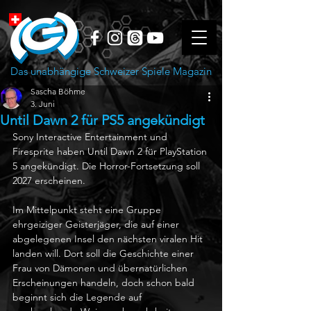
Das unabhängige Schweizer Spiele Magazin
Sascha Böhme
3. Juni
Until Dawn 2 für PS5 angekündigt
Sony Interactive Entertainment und 
Firesprite haben Until Dawn 2 für PlayStation 
5 angekündigt. Die Horror-Fortsetzung soll 
2027 erscheinen.
Im Mittelpunkt steht eine Gruppe 
ehrgeiziger Geisterjäger, die auf einer 
abgelegenen Insel den nächsten viralen Hit 
landen will. Dort soll die Geschichte einer 
Frau von Dämonen und übernatürlichen 
Erscheinungen handeln, doch schon bald 
beginnt sich die Legende auf 