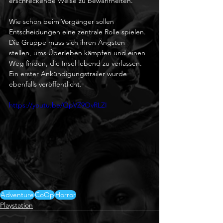
erschreckende Weise zu bewahrheiten.
Wie schon beim Vorgänger sollen 
Entscheidungen eine zentrale Rolle spielen. 
Die Gruppe muss sich ihren Ängsten 
stellen, ums Überleben kämpfen und einen 
Weg finden, die Insel lebend zu verlassen. 
Ein erster Ankündigungstrailer wurde 
ebenfalls veröffentlicht.
https://youtu.be/QpVZ9OvRLZI
Adventure
CoOp
Horror
Playstation