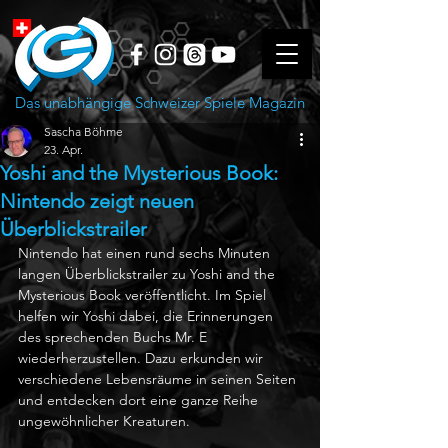
Das unabhängige Schweizer Spiele Magazin
Sascha Böhme
23. Apr.
Yoshi and the Mysterious Book:
Nintendo zeigt neuen
Überblickstrailer
Nintendo hat einen rund sechs Minuten 
langen Überblickstrailer zu Yoshi and the 
Mysterious Book veröffentlicht. Im Spiel 
helfen wir Yoshi dabei, die Erinnerungen 
des sprechenden Buchs Mr. E 
wiederherzustellen. Dazu erkunden wir 
verschiedene Lebensräume in seinen Seiten 
und entdecken dort eine ganze Reihe 
ungewöhnlicher Kreaturen.