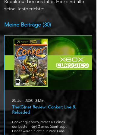
Redakteur bei uns tätig. Hier sind alle 
seine Testberichte:
Meine Beiträge
(30)
23. Juni 2005
∙
3
Min.
The(G)net Review: Conker: Live &
Reloaded
Conker gilt noch immer als eines
der besten N64 Games überhaupt.
Daher waren nicht nur Rare Fans