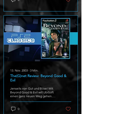
13. Nov. 2003
∙
3
Min.
The(G)net Review: Beyond Good &
Evil
Jenseits von Gut und Böse! Mit
Beyond Good & Evil will UbiSoft
einen ganz neuen Weg gehen.
Die Schöpfer der erfolgreichen
Rayman Serie...
0