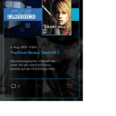
6. Aug. 2003
∙
4
Min.
The(G)net Review: Silent Hill 3
Gänsehautgarantie - Obwohl der
erste Teil der Silent Hill Serie
bereits auf der PSX Erfolge feiern
konnte, liess Konami sich immer
genug...
0