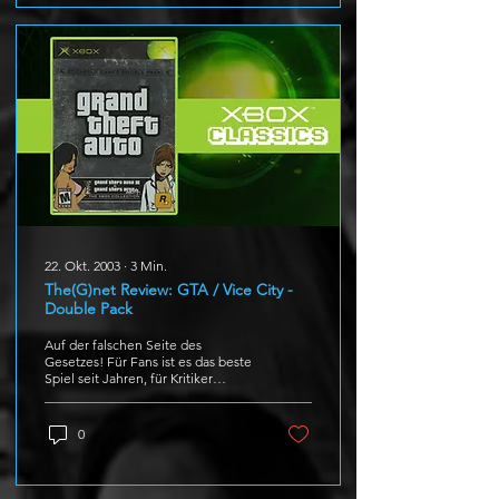
22. Okt. 2003
∙
3
Min.
The(G)net Review: GTA / Vice City -
Double Pack
Auf der falschen Seite des
Gesetzes! Für Fans ist es das beste
Spiel seit Jahren, für Kritiker
verherrlicht es einfach nur
primitive...
0