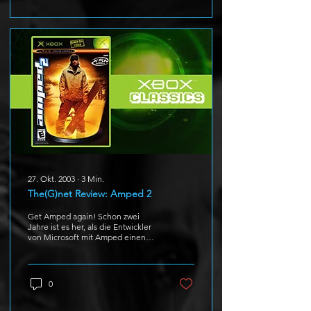
27. Okt. 2003
∙
3
Min.
The(G)net Review: Amped 2
Get Amped again! Schon zwei
Jahre ist es her, als die Entwickler
von Microsoft mit Amped einen
neuen Standard für Snowboard
Games...
0