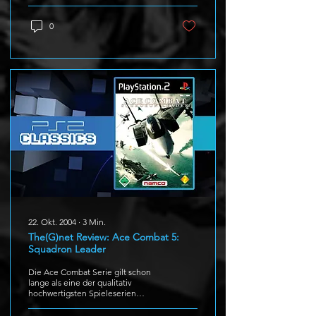
über die Ankündigung erfreut,
dass...
0
22. Okt. 2004
∙
3
Min.
The(G)net Review: Ace Combat 5:
Squadron Leader
Die Ace Combat Serie gilt schon
lange als eine der qualitativ
hochwertigsten Spieleserien
überhaupt. Daher waren die
Ansprüche der Fans...