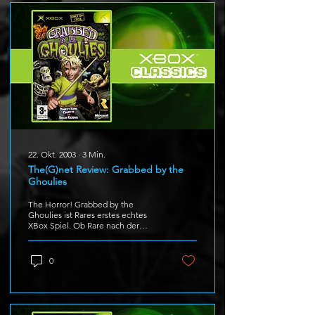
22. Okt. 2003
∙
3
Min.
The(G)net Review: Grabbed by the
Ghoulies
The Horror! Grabbed by the
Ghoulies ist Rares erstes echtes
XBox Spiel. Ob Rare nach der
Trennung von Nintendo an alte
Hits anknüpfen...
0