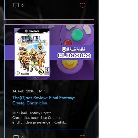
0
14. Feb. 2004
∙
3
Min.
The(G)net Review: Final Fantasy:
Crystal Chronicles
Mit Final Fantasy Crystal
Chronicles beendete Square
endlich den jahrelangen Konflikt
mit Nintendo. Nun ist es auch
Gamecube Besitzern...
0