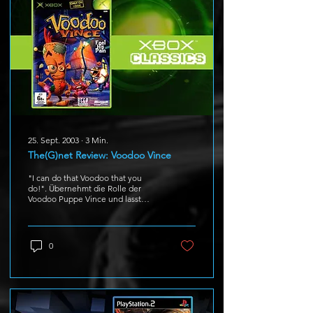
25. Sept. 2003
∙
3
Min.
The(G)net Review: Voodoo Vince
"I can do that Voodoo that you
do!". Übernehmt die Rolle der
Voodoo Puppe Vince und lasst
euch in Brand stecken,
zerstückeln, halbieren...
0