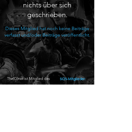
nichts über sich
geschrieben.
Dieses Mitglied hat noch keine Beiträge
verfasst und/oder Beiträge veröffentlicht.
The(G)net ist Mitglied des
SCN-Mitglieder:
• games.ch
•
joypad.ch
•
JVMag.ch
Unterstütze The(G)net