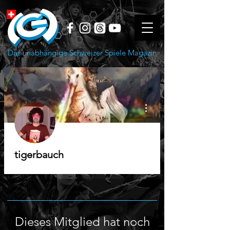
Das unabhängige Schweizer Spiele Magazin
Weitere Optionen
tigerbauch
Dieses Mitglied hat noch