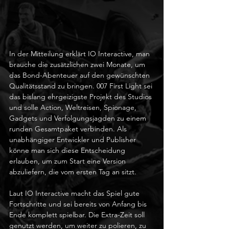
In der Mitteilung erklärt IO Interactive, man 
brauche die zusätzlichen zwei Monate, um 
das Bond-Abenteuer auf den gewünschten 
Qualitätsstand zu bringen. 007 First Light sei 
das bislang ehrgeizigste Projekt des Studios 
und solle Action, Weltreisen, Spionage, 
Gadgets und Verfolgungsjagden zu einem 
runden Gesamtpaket verbinden. Als 
unabhängiger Entwickler und Publisher 
könne man sich diese Entscheidung 
erlauben, um zum Start eine Version 
abzuliefern, die vom ersten Tag an sitzt.
Laut IO Interactive macht das Spiel gute 
Fortschritte und sei bereits von Anfang bis 
Ende komplett spielbar. Die Extra-Zeit soll 
genutzt werden, um weiter zu polieren, zu 