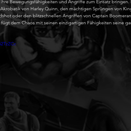
ihre Bewegungsfähigkeiten und Angriffe zum Einsatz bringen. E
n Akrobatik von Harley Quinn, den mächtigen Sprüngen von King
shot oder den blitzschnellen Angriffen von Captain Boomera
r fügt dem Chaos mit seinen einzigartigen Fähigkeiten seine ga
52TzZCc