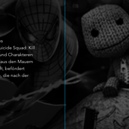
s 
icide Squad: Kill 
und Charakteren 
d aus den Mauern 
, befördert 
, die nach der 