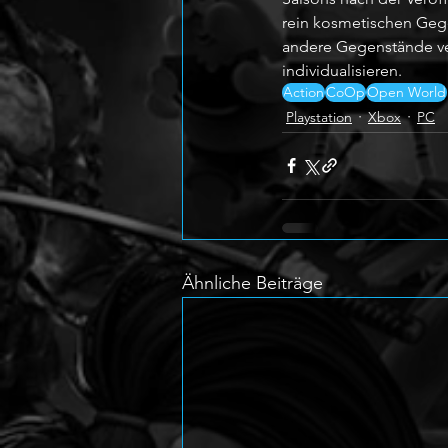
rein kosmetischen Gege
andere Gegenstände ve
individualisieren.
Action
CoOp
Open World
Playstation
Xbox
PC
Ähnliche Beiträge