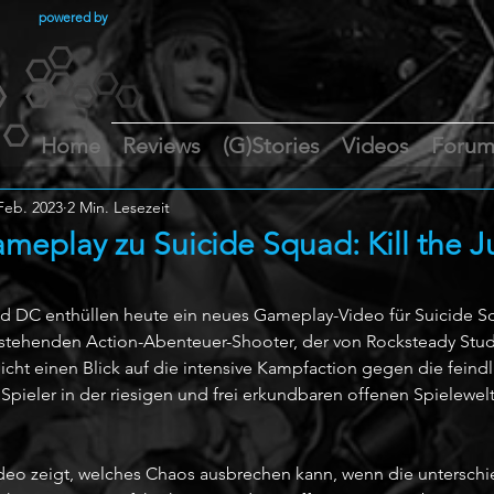
powered by
Home
Reviews
(G)Stories
Videos
Foru
Feb. 2023
2 Min. Lesezeit
meplay zu Suicide Squad: Kill the J
 DC enthüllen heute ein neues Gameplay-Video für Suicide Squ
stehenden Action-Abenteuer-Shooter, der von Rocksteady Studi
cht einen Blick auf die intensive Kampfaction gegen die feindli
le Spieler in der riesigen und frei erkundbaren offenen Spielewel
eo zeigt, welches Chaos ausbrechen kann, wenn die unterschi