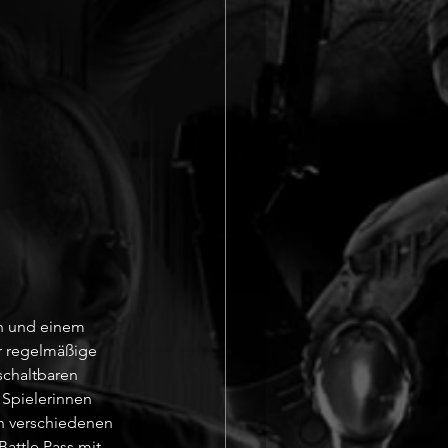
n und einem 
r regelmäßige 
schaltbaren 
 Spielerinnen 
en verschiedenen 
attle Pass mit 