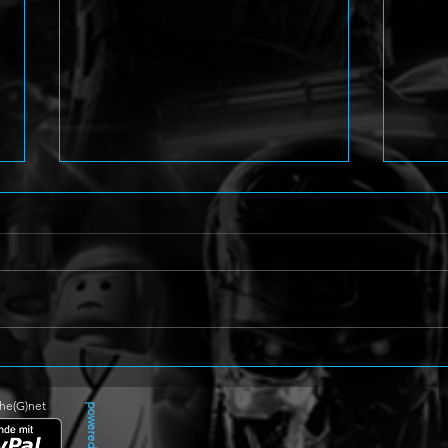
Angelic: Dark Symphony mit
Beat
düsterem Teaser angekündigt
für 
The(G)net
powered by