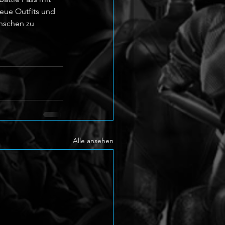
eue Outfits und 
nschen zu 
Alle ansehen