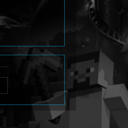
en Path erscheint 2027
Konsolen und PC