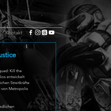
m
Kontakt
ustice
ad: Kill the 
os entwickelt 
chen Streitkräfte 
t von Metropolis 
edlichen 