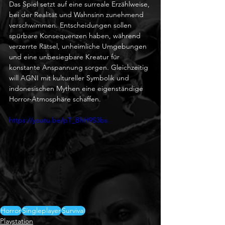
Das Spiel setzt auf eine surreale Erzählweise, 
bei der Realität und Wahnsinn zunehmend 
verschwimmen. Entscheidungen sollen 
spürbare Konsequenzen haben, während 
verzerrte Rätsel, unheimliche Umgebungen 
und eine unbesiegbare Kreatur für 
konstante Anspannung sorgen. Gleichzeitig 
will AGNI mit kultureller Symbolik und 
indonesischen Mythen eine eigenständige 
Horror-Atmosphäre schaffen.
https://youtu.be/pT_BhH9S3bs
Horror
Singleplayer
Survival
Playstation