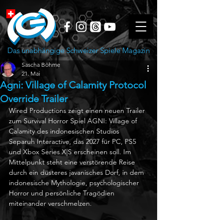
Das unabhängige Schweizer Spiele Magazin
Sascha Böhme
21. Mai
Agni: Village of Calamity Protocol
Override Trailer
Wired Productions zeigt einen neuen Trailer 
zum Survival Horror Spiel AGNI: Village of 
Calamity des indonesischen Studios 
Separuh Interactive, das 2027 für PC, PS5 
und Xbox Series X|S erscheinen soll. Im 
Mittelpunkt steht eine verstörende Reise 
durch ein düsteres javanisches Dorf, in dem 
indonesische Mythologie, psychologischer 
Horror und persönliche Tragödien 
miteinander verschmelzen.