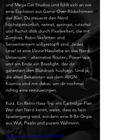
und Mega Cat Studios und fühlt sich an wie 
eine Explosion aus Game-Over-Bildschirmen 
der 80er. Du steuerst den Nerd 
höchstpersönlich, rennst, springst, rutschst 
und fluchst dich durch Pixelwelten, die mit 
Zombies, Robo-Skeletten und 
Sensemännern vollgestopft sind. Jedes 
Level ist eine kleine Hassliebe an das Nerd-
Universum – alternative Routen, Power-ups 
und am Ende ein Bossfight, der dir 
garantiert den Blutdruck hochjagt. Und ja, 
die alten Bekannten aus dem AVGN-
Kosmos sind mit dabei, um dir nochmal 
richtig eine reinzuwürgen.
Kurz: Ein Retro-Hass-Trip mit Cartridge-Flair. 
Wer den Nerd kennt, weiss, dass es kein 
Spaziergang wird, sondern eine 8-Bit-Orgie 
aus Wut, Pixeln und purem Wahnsinn.
https://youtu.be/I0uO3xPU6II