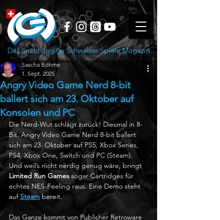
Das unabhängige Schweizer Spiele Magazin
Sascha Böhme
1. Sept. 2025
Angry Video Game Nerd 8-bit
ballert sich am 23. Oktober auf
Konsolen und PC
Die Nerd-Wut schlägt zurück! Diesmal in 8-
Bit. Angry Video Game Nerd 8-bit ballert 
sich am 23. Oktober auf PS5, Xbox Series, 
PS4, Xbox One, Switch und PC (Steam). 
Und weil’s nicht nerdig genug wäre, bringt 
Limited Run Games
 sogar Cartridges für 
echtes NES-Feeling raus. Eine Demo steht 
auf 
Steam
 bereit.
Das Ganze kommt von Publisher Retroware 