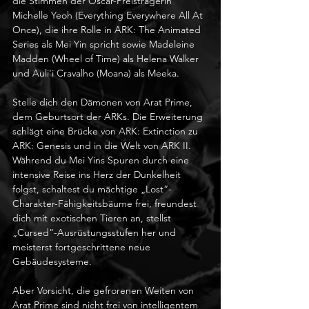
die Stimmen der Oscar-Preisträgerin 
Michelle Yeoh (Everything Everywhere All At 
Once), die ihre Rolle in ARK: The Animated 
Series als Mei Yin spricht sowie Madeleine 
Madden (Wheel of Time) als Helena Walker 
und Auli'i Cravalho (Moana) als Meeka.
Stelle dich den Dämonen von Arat Prime, 
dem Geburtsort der ARKs. Die Erweiterung 
schlägt eine Brücke von ARK: Extinction zu 
ARK: Genesis und in die Welt von ARK II. 
Während du Mei Yins Spuren durch eine 
intensive Reise ins Herz der Dunkelheit 
folgst, schaltest du mächtige „Lost“-
Charakter-Fähigkeitsbäume frei, freundest 
dich mit exotischen Tieren an, stellst 
„Cursed“-Ausrüstungsstufen her und 
meisterst fortgeschrittene neue 
Gebäudesysteme.
Aber Vorsicht, die gefrorenen Weiten von 
Arat Prime sind nicht frei von intelligentem 