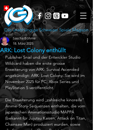
Das unabhängige Schweizer Spiele Magazin
Sascha Böhme
18. März 2025
ARK: Lost Colony enthüllt
Publisher Snail und der Entwickler Studio 
Wildcard haben die erste grosse 
Erweiterung von ARK: Survival Ascended 
angekündigt: ARK: Lost Colony. Sie wird im 
November 2025 für PC, Xbox Series und 
PlayStation 5 veröffentlicht. 
Die Erweiterung wird „zahlreiche kinoreife“ 
Anime-Story-Sequenzen enthalten, die vom 
japanischen Animationsstudio MAPPA 
(bekannt für Jujutsu Kaisen, Attack on Titan, 
Chainsaw Man) produziert wurden, sowie 