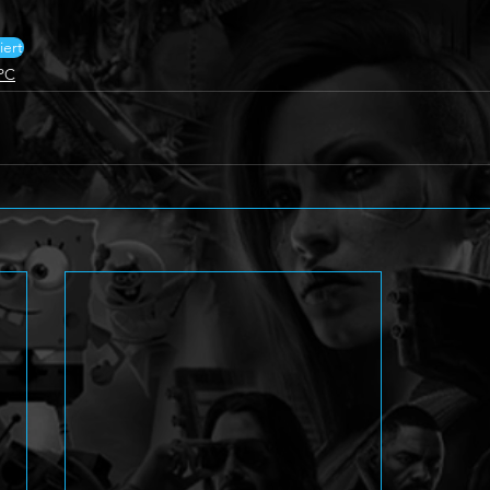
ert
PC