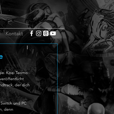
m
Kontakt
e
ie. Koei Tecmo 
eröffentlicht 
dtrack, der dich 
 Switch und PC 
n, denn 