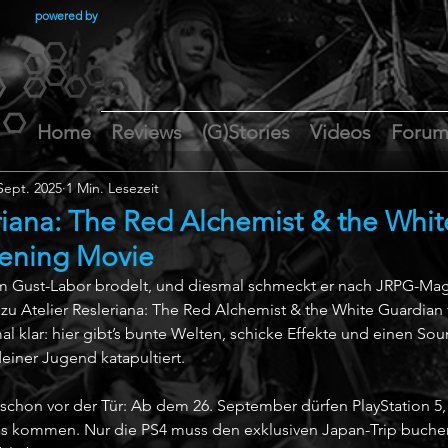
powered by
Home
Reviews
(G)Stories
Videos
Foru
Sept. 2025
1 Min. Lesezeit
riana: The Red Alchemist & the Whit
ening Movie
em Gust-Labor brodelt, und diesmal schmeckt er nach JRPG-Mag
zu Atelier Resleriana: The Red Alchemist & the White Guardian v
 klar: hier gibt’s bunte Welten, schicke Effekte und einen Soun
deiner Jugend katapultiert.
 schon vor der Tür: Ab dem 26. September dürfen PlayStation 5,
ss kommen. Nur die PS4 muss den exklusiven Japan-Trip buche