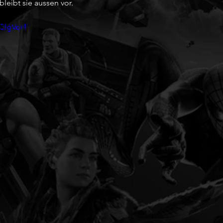
leibt sie aussen vor.
GlgVoi4