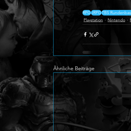
RPG
JRPG
TBS Rundenbasi
Playstation
Nintendo
Ähnliche Beiträge