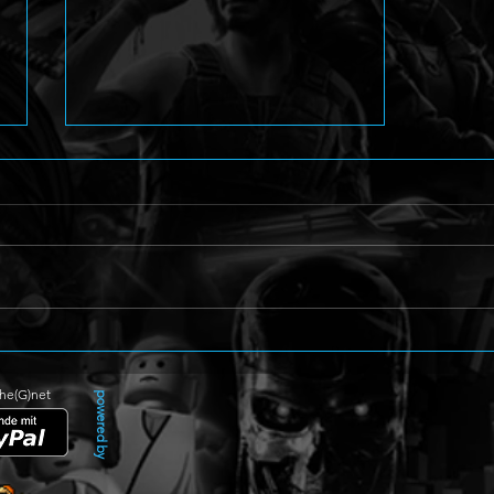
Atelier Resleriana: The Red
Alchemist & The White
Guardian Gameplay-System
The(G)net
powered by
Trailer und Screenshots