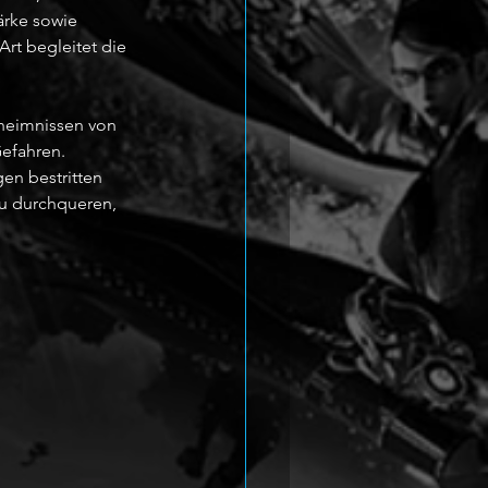
ärke sowie 
rt begleitet die 
eheimnissen von 
efahren. 
n bestritten 
u durchqueren, 