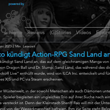
powered by
Home
Reviews
(G)Stories
Videos
Foru
uni 2023
2 Min. Lesezeit
o kündigt Action-RPG Sand Land a
ündigt Sand Land an, das auf dem gleichnamigen Manga von A
von Dragon Ball und Dr. Slump. Sand Land, das während des di
ff Live“ enthüllt wurde, wird von ILCA Inc. entwickelt und für 
ies X|S und PC via Steam erscheinen.
ner Wüstenwelt, in der sowohl Menschen als auch Dämonen unte
 Spieler begleiten ein ungleiches Trio auf ihrer Suche nach ei
 versteckt ist. Denn der Kleinstadt-Sheriff Rao will mit der Unte
 von der Wasserknappheit befreien. Ihm zur Seite steht Belz