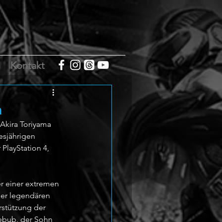
m
Kontakt
n
kira Toriyama 
esjährigen 
PlayStation 4, 
r einer extremen 
ner legendären 
rstützung der 
ebub, der Sohn 