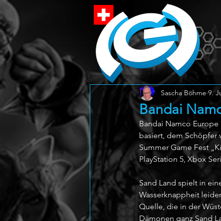
Sascha Böhme
9. J
Bandai Namc
Bandai Namco Europe k
basiert, dem Schöpfer 
Summer Game Fest „Kicko
PlayStation 5, Xbox Ser
Sand Land spielt in ei
Wasserknappheit leiden.
Quelle, die in der Wüste
Dämonen ganz Sand Land