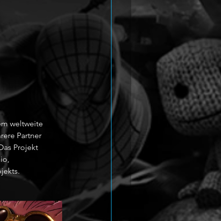
em weltweite 
ere Partner 
Das Projekt 
io, 
jekts.