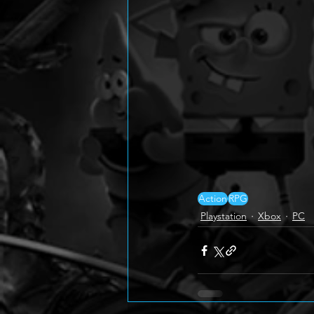
Action
RPG
Playstation
Xbox
PC