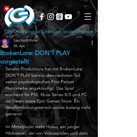
Das unabhängige Schweizer Spiele Magazin
Sascha Böhme
28. Apr.
BrokenLore: DON’T PLAY
vorgestellt
Serafini Productions hat mit BrokenLore: 
DON’T PLAY bereits den nächsten Teil 
seiner psychologischen First Person 
Horrorreihe angekündigt. Das Spiel 
erscheint für PS5, Xbox Series X/S und PC 
via Steam sowie Epic Games Store. Ein 
Veröffentlichungstermin wurde bislang nicht 
genannt.
Im Mittelpunkt steht Hideo, ein junger 
Hikikomori, der von Videospielen und dem 