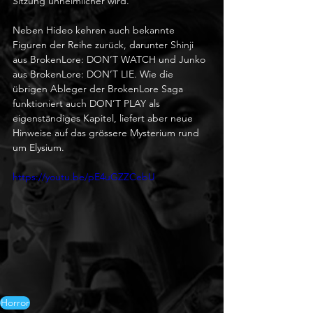
Sitzung unheimlicher wird.
Neben Hideo kehren auch bekannte 
Figuren der Reihe zurück, darunter Shinji 
aus BrokenLore: DON’T WATCH und Junko 
aus BrokenLore: DON’T LIE. Wie die 
übrigen Ableger der BrokenLore Saga 
funktioniert auch DON’T PLAY als 
eigenständiges Kapitel, liefert aber neue 
Hinweise auf das grössere Mysterium rund 
um Elysium.
https://youtu.be/pE4uGZZCebU
Horror