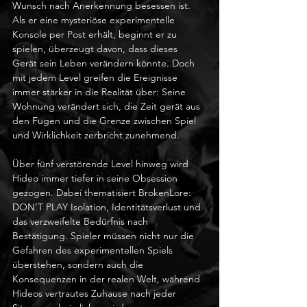
Wunsch nach Anerkennung besessen ist. 
Als er eine mysteriöse experimentelle 
Konsole per Post erhält, beginnt er zu 
spielen, überzeugt davon, dass dieses 
Gerät sein Leben verändern könnte. Doch 
mit jedem Level greifen die Ereignisse 
immer stärker in die Realität über: Seine 
Wohnung verändert sich, die Zeit gerät aus 
den Fugen und die Grenze zwischen Spiel 
und Wirklichkeit zerbricht zunehmend.
Über fünf verstörende Level hinweg wird 
Hideo immer tiefer in seine Obsession 
gezogen. Dabei thematisiert BrokenLore: 
DON’T PLAY Isolation, Identitätsverlust und 
das verzweifelte Bedürfnis nach 
Bestätigung. Spieler müssen nicht nur die 
Gefahren des experimentellen Spiels 
überstehen, sondern auch die 
Konsequenzen in der realen Welt, während 
Hideos vertrautes Zuhause nach jeder 