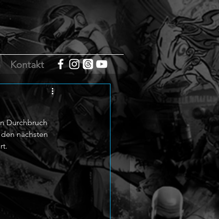
m
Kontakt
en Durchbruch 
 den nächsten 
t. 