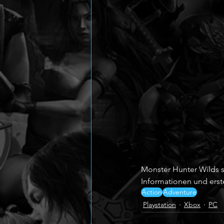
Monster Hunter Wilds s
Informationen und ers
Action
Adventure
Playstation
Xbox
PC