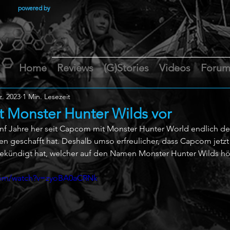
powered by
Home
Reviews
(G)Stories
Videos
Foru
z. 2023
1 Min. Lesezeit
t Monster Hunter Wilds vor
fünf Jahre her seit Capcom mit Monster Hunter World endlich d
en geschafft hat. Deshalb umso erfreulicher, dass Capcom jetzt
gekündigt hat, welcher auf den Namen Monster Hunter Wilds hör
com/watch?v=zyoBA0aCRNk