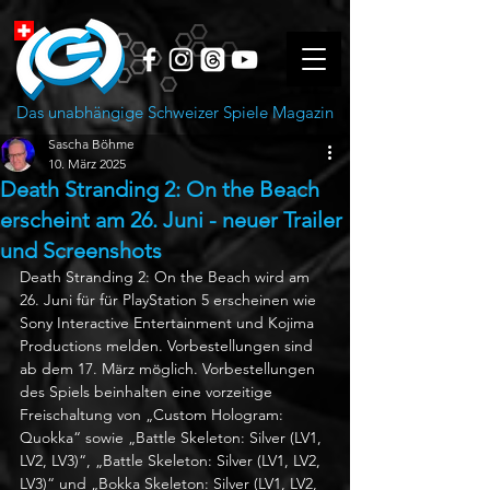
Das unabhängige Schweizer Spiele Magazin
Sascha Böhme
10. März 2025
Death Stranding 2: On the Beach
erscheint am 26. Juni - neuer Trailer
und Screenshots
Death Stranding 2: On the Beach wird am 
26. Juni für für PlayStation 5 erscheinen wie 
Sony Interactive Entertainment und Kojima 
Productions melden. Vorbestellungen sind 
ab dem 17. März möglich. Vorbestellungen 
des Spiels beinhalten eine vorzeitige 
Freischaltung von „Custom Hologram: 
Quokka“ sowie „Battle Skeleton: Silver (LV1, 
LV2, LV3)“, „Battle Skeleton: Silver (LV1, LV2, 
LV3)“ und „Bokka Skeleton: Silver (LV1, LV2, 