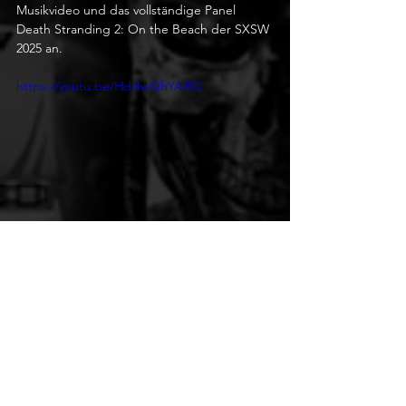
Musikvideo und das vollständige Panel 
Death Stranding 2: On the Beach der SXSW 
2025 an. 
https://youtu.be/HdzIwQhYABQ
https://youtu.be/ZYwNeNuxtIc