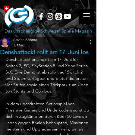
Das unabhängige Schweizer Spiele Magazin
Sascha Böhme
3. März
Denshattack! rollt am 17. Juni los
Denshattack! erscheint am 17. Juni für 
Switch 2, PC, PlayStation 5 und Xbox Series 
S/X. Eine Demo ist ab sofort auf Switch 2 
und Steam verfügbar und bietet die ersten 
vier Stufen sowie einen Trickpark zum Üben 
von Stunts und Combos. 
In dem überdrehten Actionspiel von 
Fireshine Games und Undercoders sollst du 
dich in Zugkämpfen durch über 50 Levels in 
Japan gegen Rivalen behaupten, Missionen 
meistern und Upgrades sammeln, um als 