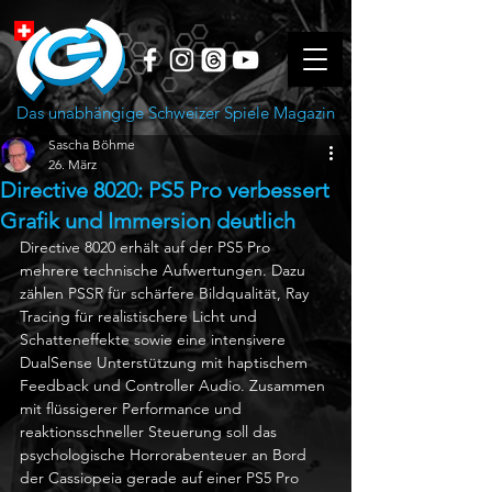
Das unabhängige Schweizer Spiele Magazin
Sascha Böhme
26. März
Directive 8020: PS5 Pro verbessert
Grafik und Immersion deutlich
Directive 8020 erhält auf der PS5 Pro 
mehrere technische Aufwertungen. Dazu 
zählen PSSR für schärfere Bildqualität, Ray 
Tracing für realistischere Licht und 
Schatteneffekte sowie eine intensivere 
DualSense Unterstützung mit haptischem 
Feedback und Controller Audio. Zusammen 
mit flüssigerer Performance und 
reaktionsschneller Steuerung soll das 
psychologische Horrorabenteuer an Bord 
der Cassiopeia gerade auf einer PS5 Pro 