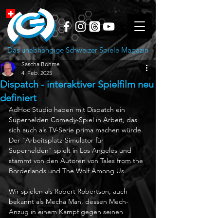
Das unabhängige Schweizer Spiele Magazin
Sascha Böhme
4. Feb. 2025
Dispatch - interaktiver Spielfilm neu
definiert
AdHoc Studio haben mit Dispatch ein 
Superhelden Comedy-Spiel in Arbeit, das 
sich auch als TV-Serie prima machen würde. 
Der "Arbeitsplatz-Simulator für 
Superhelden" spielt in Los Angeles und 
stammt von den Autoren von Tales from the 
Borderlands und The Wolf Among Us. 
Wir spielen als Robert Robertson, auch 
bekannt als Mecha Man, dessen Mech-
Anzug in einem Kampf gegen seinen 