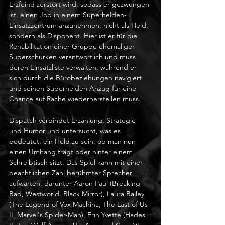
Erzfeind zerstört wird, sodass er gezwungen 
ist, einen Job in einem Superhelden-
Einsatzzentrum anzunehmen: nicht als Held, 
sondern als Disponent. Hier ist er für die 
Rehabilitation einer Gruppe ehemaliger 
Superschurken verantwortlich und muss 
deren Einsatzliste verwalten, während er 
sich durch die Bürobeziehungen navigiert 
und seinen Superhelden Anzug für eine 
Chance auf Rache wiederherstellen muss.
Dispatch verbindet Erzählung, Strategie 
und Humor und untersucht, was es 
bedeutet, ein Held zu sein, ob man nun 
einen Umhang trägt oder hinter einem 
Schreibtisch sitzt. Das Spiel kann mit einer 
beachtlichen Zahl berühmter Sprecher 
aufwarten, darunter Aaron Paul (Breaking 
Bad, Westworld, Black Mirror), Laura Bailey 
(The Legend of Vox Machina, The Last of Us 
II, Marvel's Spider-Man), Erin Yvette (Hades 