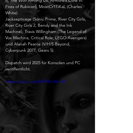
II, The Wolf Among Us, Armored Core VI: 
Fires of Rubicon), MoistCr1TiKaL (Charles 
White)
Jacksepticeye (Sonic Prime, River City Girls, 
River City Girls 2, Bendy and the Ink 
Machine), Travis Willingham (The Legend of 
Vox Machina, Critical Role, LEGO Avengers) 
und Alanah Pearce (V/H/S Beyond, 
Cyberpunk 2077, Gears 5).
Dispatch wird 2025 für Konsolen und PC 
veröffentlicht.
https://youtu.be/ZbERWU5bc50