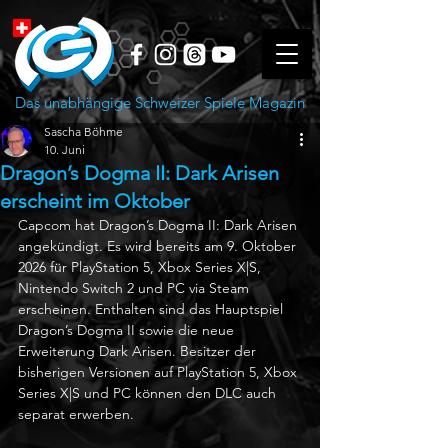
Das unabhängige Schweizer Spiele Magazin
Sascha Böhme
10. Juni
Dragon’s Dogma II: Dark Arisen
erscheint im Oktober
Capcom hat Dragon’s Dogma II: Dark Arisen 
angekündigt. Es wird bereits am 9. Oktober 
2026 für PlayStation 5, Xbox Series X|S, 
Nintendo Switch 2 und PC via Steam 
erscheinen. Enthalten sind das Hauptspiel 
Dragon’s Dogma II sowie die neue 
Erweiterung Dark Arisen. Besitzer der 
bisherigen Versionen auf PlayStation 5, Xbox 
Series X|S und PC können den DLC auch 
separat erwerben.