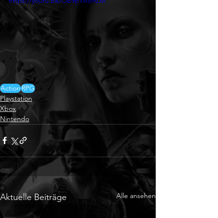
https://youtu.be/Ob9pYAlIHZM
Action
RPG
Playstation
Xbox
Nintendo
Alle ansehen
Aktuelle Beiträge