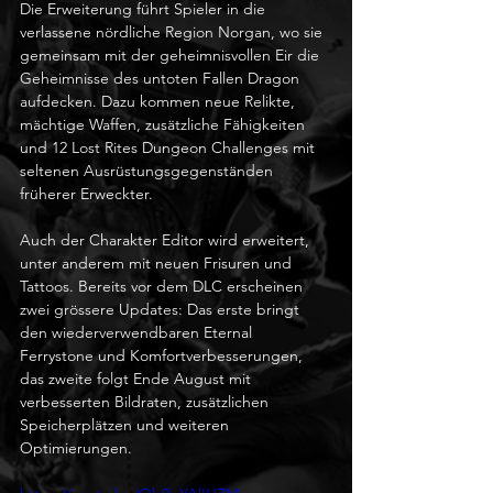
Die Erweiterung führt Spieler in die 
verlassene nördliche Region Norgan, wo sie 
gemeinsam mit der geheimnisvollen Eir die 
Geheimnisse des untoten Fallen Dragon 
aufdecken. Dazu kommen neue Relikte, 
mächtige Waffen, zusätzliche Fähigkeiten 
und 12 Lost Rites Dungeon Challenges mit 
seltenen Ausrüstungsgegenständen 
früherer Erweckter.
Auch der Charakter Editor wird erweitert, 
unter anderem mit neuen Frisuren und 
Tattoos. Bereits vor dem DLC erscheinen 
zwei grössere Updates: Das erste bringt 
den wiederverwendbaren Eternal 
Ferrystone und Komfortverbesserungen, 
das zweite folgt Ende August mit 
verbesserten Bildraten, zusätzlichen 
Speicherplätzen und weiteren 
Optimierungen.