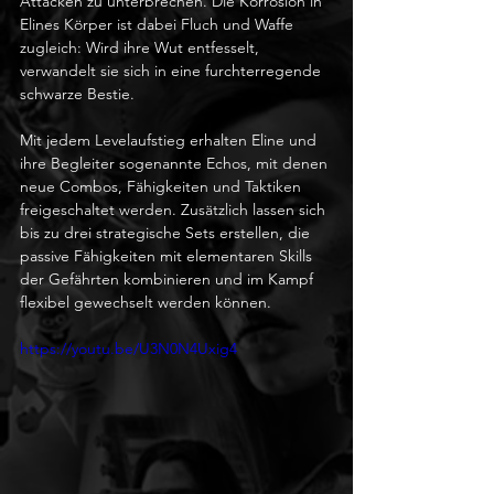
Attacken zu unterbrechen. Die Korrosion in 
Elines Körper ist dabei Fluch und Waffe 
zugleich: Wird ihre Wut entfesselt, 
verwandelt sie sich in eine furchterregende 
schwarze Bestie.
Mit jedem Levelaufstieg erhalten Eline und 
ihre Begleiter sogenannte Echos, mit denen 
neue Combos, Fähigkeiten und Taktiken 
freigeschaltet werden. Zusätzlich lassen sich 
bis zu drei strategische Sets erstellen, die 
passive Fähigkeiten mit elementaren Skills 
der Gefährten kombinieren und im Kampf 
flexibel gewechselt werden können.
https://youtu.be/U3N0N4Uxig4