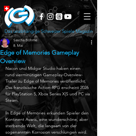
Das unabhängige Schweizer Spiele Magazin
Sascha Böhme
8. Mai
Edge of Memories Gameplay
Overview
Nacon und Midgar Studio haben einen 
rund vierminütigen Gameplay-Overview-
Trailer zu Edge of Memories veröffentlicht. 
Das französische Action-RPG erscheint 2026 
für PlayStation 5, Xbox Series X|S und PC via 
Steam.
In Edge of Memories erkunden Spieler den 
Kontinent Avaris, eine wunderschöne, aber 
sterbende Welt, die langsam von der 
sogenannten Korrosion verschlungen wird. 