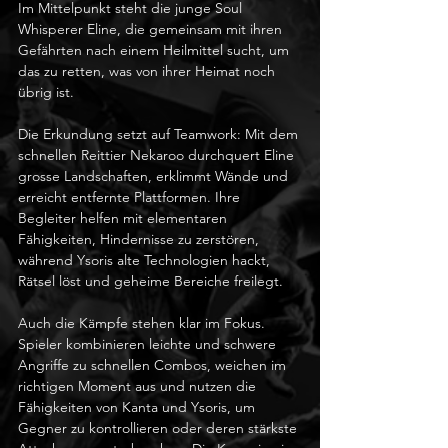
Im Mittelpunkt steht die junge Soul 
Whisperer Eline, die gemeinsam mit ihren 
Gefährten nach einem Heilmittel sucht, um 
das zu retten, was von ihrer Heimat noch 
übrig ist.
Die Erkundung setzt auf Teamwork: Mit dem 
schnellen Reittier Nekaroo durchquert Eline 
grosse Landschaften, erklimmt Wände und 
erreicht entfernte Plattformen. Ihre 
Begleiter helfen mit elementaren 
Fähigkeiten, Hindernisse zu zerstören, 
während Ysoris alte Technologien hackt, 
Rätsel löst und geheime Bereiche freilegt.
Auch die Kämpfe stehen klar im Fokus. 
Spieler kombinieren leichte und schwere 
Angriffe zu schnellen Combos, weichen im 
richtigen Moment aus und nutzen die 
Fähigkeiten von Kanta und Ysoris, um 
Gegner zu kontrollieren oder deren stärkste 