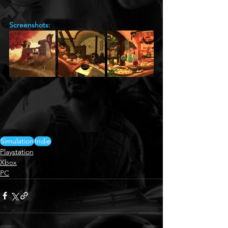
Screenshots:
Simulation
Indie
Playstation
Xbox
PC