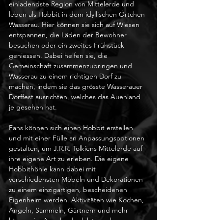
einladendste Region von Mittelerde und 
leben als Hobbit in dem idyllischen Örtchen 
Wasserau. Hier können sie sich auf Wiesen 
entspannen, die Läden der Bewohner 
besuchen oder ein zweites Frühstück 
geniessen. Dabei helfen sie, die 
Gemeinschaft zusammenzubringen und 
Wasserau zu einem richtigen Dorf zu 
machen, indem sie das grösste Wasserauer 
Dorffest ausrichten, welches das Auenland 
je gesehen hat.
Fans können sich einen Hobbit erstellen 
und mit einer Fülle an Anpassungsoptionen 
gestalten, um J.R.R. Tolkiens Mittelerde auf 
ihre eigene Art zu erleben. Die eigene 
Hobbithöhle kann dabei mit 
verschiedensten Möbeln und Dekorationen 
zu einem einzigartigen, bescheidenen 
Eigenheim werden. Aktivitäten wie Kochen, 
Angeln, Sammeln, Gärtnern und mehr 