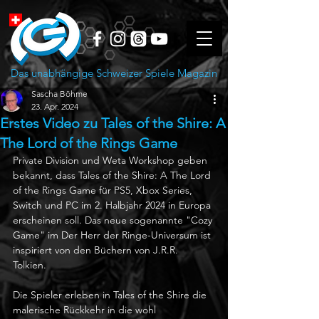
Das unabhängige Schweizer Spiele Magazin
Sascha Böhme
23. Apr. 2024
Erstes Video zu Tales of the Shire: A
The Lord of the Rings Game
Private Division und Weta Workshop geben 
bekannt, dass Tales of the Shire: A The Lord 
of the Rings Game für PS5, Xbox Series, 
Switch und PC im 2. Halbjahr 2024 in Europa 
erscheinen soll. Das neue sogenannte "Cozy 
Game" im Der Herr der Ringe-Universum ist 
inspiriert von den Büchern von J.R.R. 
Tolkien. 
Die Spieler erleben in Tales of the Shire die 
malerische Rückkehr in die wohl 